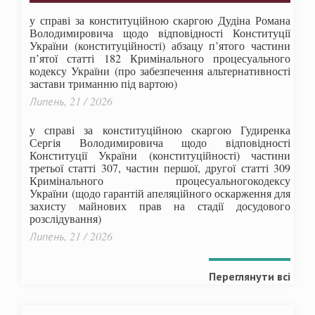
у справі за конституційною скаргою Дудіна Романа
Володимировича щодо відповідності Конституції
України (конституційності) абзацу п’ятого частини
п’ятої статті 182 Кримінального процесуального
кодексу України (про забезпечення альтернативності
застави триманню під вартою)
Липень, 21 / 2026
у справі за конституційною скаргою Гудиренка
Сергія Володимировича щодо відповідності
Конституції України (конституційності) частини
третьої статті 307, частин першої, другої статті 309
Кримінального процесуальногокодексу
України
(щодо гарантій апеляційного оскарження для
захисту майнових прав на стадії досудового
розслідування)
Липень, 21 / 2026
Переглянути всі