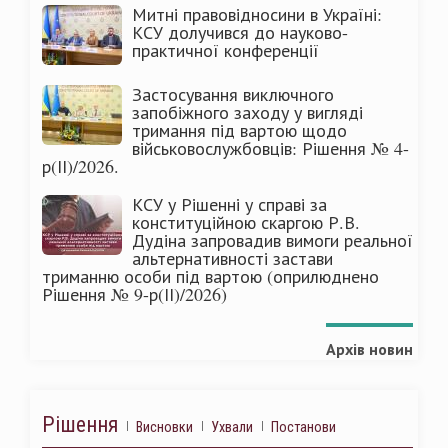
Митні правовідносини в Україні:
КСУ долучився до науково-
практичної конференції
Застосування виключного
запобіжного заходу у вигляді
тримання під вартою щодо
військовослужбовців: Рішення № 4-
р(ІІ)/2026.
КСУ у Рішенні у справі за
конституційною скаргою Р.В.
Дудіна запровадив вимоги реальної
альтернативності застави
триманню особи під вартою (оприлюднено
Рішення № 9-р(ІІ)/2026)
Архів новин
Рішення
Висновки
Ухвали
Постанови