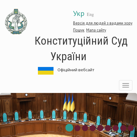
Перейти
Укр
до
Eng
основного
матеріалу
Версія для людей з вадами зору
Пошук
Мапа сайту
Конституційний Суд
України
Офіційний вебсайт
Toggle
navigatio
ституційний
Кон
Суд