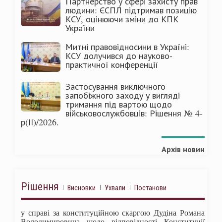
Партнерство у сфері захисту прав
людини: ЄСПЛ підтримав позицію
КСУ, оцінюючи зміни до КПК
України
Митні правовідносини в Україні:
КСУ долучився до науково-
практичної конференції
Застосування виключного
запобіжного заходу у вигляді
тримання під вартою щодо
військовослужбовців: Рішення № 4-
р(ІІ)/2026.
Архів новин
Рішення
Висновки
Ухвали
Постанови
у справі за конституційною скаргою Дудіна Романа
Володимировича щодо відповідності Конституції