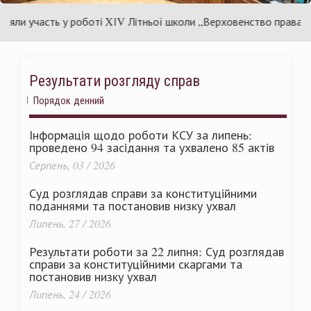
аїни
Укр
и участь у роботі XІV Літньої школи „Верховенство права і кон
Результати розгляду справ
Порядок денний
Інформація щодо роботи КСУ за липень:
проведено 94 засідання та ухвалено 85 актів
Серпень, 03 / 2026
Суд розглядав справи за конституційними
поданнями та постановив низку ухвал
Липень, 27 / 2026
Результати роботи за 22 липня: Суд розглядав
справи за конституційними скаргами та
постановив низку ухвал
Липень, 24 / 2026