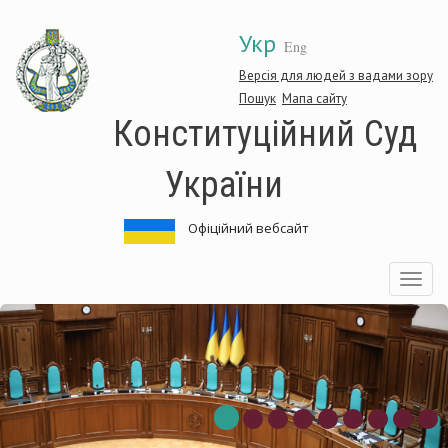
Перейти
Укр
до
Eng
основного
матеріалу
Версія для людей з вадами зору
Пошук
Мапа сайту
Конституційний Суд
України
Офіційний вебсайт
Toggle
navigatio
ституційний
Кон
Суд