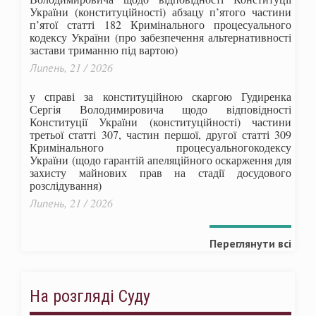
України (конституційності) абзацу п’ятого частини
п’ятої статті 182 Кримінального процесуального
кодексу України (про забезпечення альтернативності
застави триманню під вартою)
Липень, 21 / 2026
у справі за конституційною скаргою Гудиренка
Сергія Володимировича щодо відповідності
Конституції України (конституційності) частини
третьої статті 307, частин першої, другої статті 309
Кримінального процесуальногокодексу
України
(щодо гарантій апеляційного оскарження для
захисту майнових прав на стадії досудового
розслідування)
Липень, 21 / 2026
Переглянути всі
На розгляді Суду