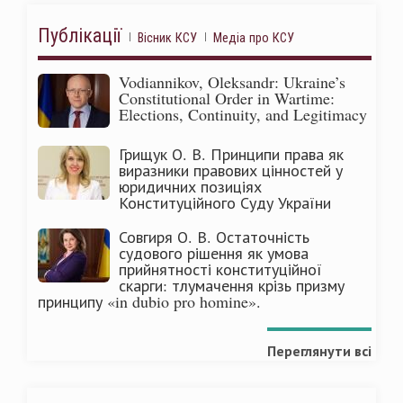
Публікації
Вісник КСУ
Медіа про КСУ
Vodiannikov, Oleksandr: Ukraine’s
Constitutional Order in Wartime:
Elections, Continuity, and Legitimacy
Грищук О. В. Принципи права як
виразники правових цінностей у
юридичних позиціях
Конституційного Суду України
Совгиря О. В. Остаточність
судового рішення як умова
прийнятності конституційної
скарги: тлумачення крізь призму
принципу «in dubio pro homine».
Переглянути всі