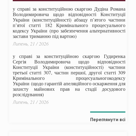
у справі за конституційною скаргою Дудіна Романа
Володимировича щодо відповідності Конституції
України (конституційності) абзацу п’ятого частини
п’ятої статті 182 Кримінального процесуального
кодексу України (про забезпечення альтернативності
застави триманню під вартою)
Липень, 21 / 2026
у справі за конституційною скаргою Гудиренка
Сергія Володимировича щодо відповідності
Конституції України (конституційності) частини
третьої статті 307, частин першої, другої статті 309
Кримінального процесуальногокодексу
України
(щодо гарантій апеляційного оскарження для
захисту майнових прав на стадії досудового
розслідування)
Липень, 21 / 2026
Переглянути всі