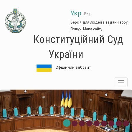
Перейти
Укр
до
Eng
основного
матеріалу
Версія для людей з вадами зору
Пошук
Мапа сайту
Конституційний Суд
України
Офіційний вебсайт
Toggle
navigatio
нституційний
Ко
д
Су