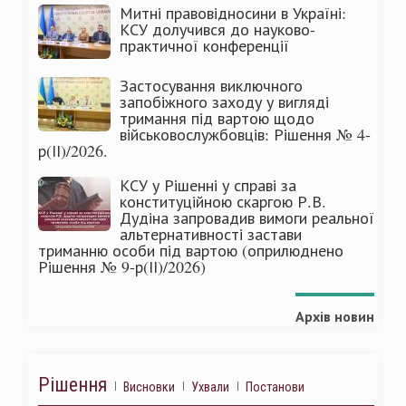
Митні правовідносини в Україні:
КСУ долучився до науково-
практичної конференції
Застосування виключного
запобіжного заходу у вигляді
тримання під вартою щодо
військовослужбовців: Рішення № 4-
р(ІІ)/2026.
КСУ у Рішенні у справі за
конституційною скаргою Р.В.
Дудіна запровадив вимоги реальної
альтернативності застави
триманню особи під вартою (оприлюднено
Рішення № 9-р(ІІ)/2026)
Архів новин
Рішення
Висновки
Ухвали
Постанови