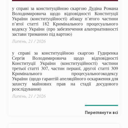
у справі за конституційною скаргою Дудіна Романа
Володимировича щодо відповідності Конституції
України (конституційності) абзацу п’ятого частини
п’ятої статті 182 Кримінального процесуального
кодексу України (про забезпечення альтернативності
застави триманню під вартою)
Липень, 21 / 2026
у справі за конституційною скаргою Гудиренка
Сергія Володимировича щодо відповідності
Конституції України (конституційності) частини
третьої статті 307, частин першої, другої статті 309
Кримінального процесуальногокодексу
України
(щодо гарантій апеляційного оскарження для
захисту майнових прав на стадії досудового
розслідування)
Липень, 21 / 2026
Переглянути всі