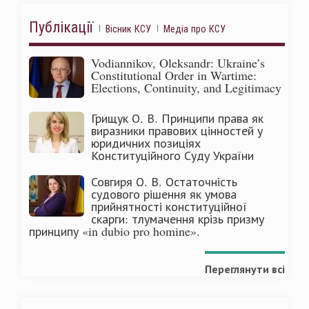
Публікації
Вісник КСУ
Медіа про КСУ
Vodiannikov, Oleksandr: Ukraine’s
Constitutional Order in Wartime:
Elections, Continuity, and Legitimacy
Грищук О. В. Принципи права як
виразники правових цінностей у
юридичних позиціях
Конституційного Суду України
Совгиря О. В. Остаточність
судового рішення як умова
прийнятності конституційної
скарги: тлумачення крізь призму
принципу «in dubio pro homine».
Переглянути всі