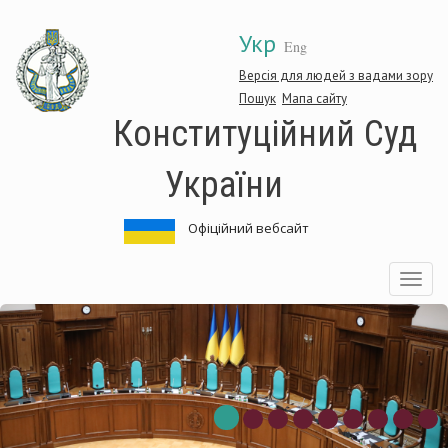
Перейти
Укр
до
Eng
основного
матеріалу
Версія для людей з вадами зору
Пошук
Мапа сайту
Конституційний Суд
України
Офіційний вебсайт
Toggle
navigatio
титуційний
Конс
Суд