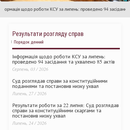
їни
Укра
рмація щодо роботи КСУ за липень: проведено 94 засідання та у
Результати розгляду справ
Порядок денний
Інформація щодо роботи КСУ за липень:
проведено 94 засідання та ухвалено 85 актів
Серпень, 03 / 2026
Суд розглядав справи за конституційними
поданнями та постановив низку ухвал
Липень, 27 / 2026
Результати роботи за 22 липня: Суд розглядав
справи за конституційними скаргами та
постановив низку ухвал
Липень, 24 / 2026