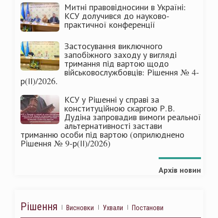
Митні правовідносини в Україні:
КСУ долучився до науково-
практичної конференції
Застосування виключного
запобіжного заходу у вигляді
тримання під вартою щодо
військовослужбовців: Рішення № 4-
р(ІІ)/2026.
КСУ у Рішенні у справі за
конституційною скаргою Р.В.
Дудіна запровадив вимоги реальної
альтернативності застави
триманню особи під вартою (оприлюднено
Рішення № 9-р(ІІ)/2026)
Архів новин
Рішення
Висновки
Ухвали
Постанови