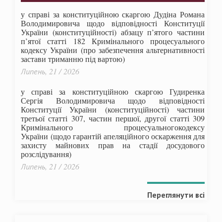
у справі за конституційною скаргою Дудіна Романа
Володимировича щодо відповідності Конституції
України (конституційності) абзацу п’ятого частини
п’ятої статті 182 Кримінального процесуального
кодексу України (про забезпечення альтернативності
застави триманню під вартою)
Липень, 21 / 2026
у справі за конституційною скаргою Гудиренка
Сергія Володимировича щодо відповідності
Конституції України (конституційності) частини
третьої статті 307, частин першої, другої статті 309
Кримінального процесуальногокодексу
України
(щодо гарантій апеляційного оскарження для
захисту майнових прав на стадії досудового
розслідування)
Липень, 21 / 2026
Переглянути всі