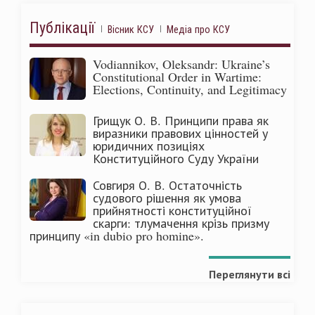
Публікації
Вісник КСУ
Медіа про КСУ
Vodiannikov, Oleksandr: Ukraine’s
Constitutional Order in Wartime:
Elections, Continuity, and Legitimacy
Грищук О. В. Принципи права як
виразники правових цінностей у
юридичних позиціях
Конституційного Суду України
Совгиря О. В. Остаточність
судового рішення як умова
прийнятності конституційної
скарги: тлумачення крізь призму
принципу «in dubio pro homine».
Переглянути всі