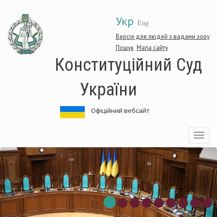
Перейти
Укр
до
Eng
основного
матеріалу
Версія для людей з вадами зору
Пошук
Мапа сайту
Конституційний Суд
України
Офіційний вебсайт
Toggle
navigatio
нституційний
Ко
д
Су