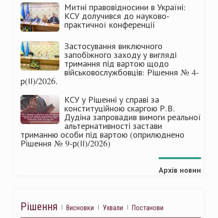
Митні правовідносини в Україні:
КСУ долучився до науково-
практичної конференції
Застосування виключного
запобіжного заходу у вигляді
тримання під вартою щодо
військовослужбовців: Рішення № 4-
р(ІІ)/2026.
КСУ у Рішенні у справі за
конституційною скаргою Р.В.
Дудіна запровадив вимоги реальної
альтернативності застави
триманню особи під вартою (оприлюднено
Рішення № 9-р(ІІ)/2026)
Архів новин
Рішення
Висновки
Ухвали
Постанови