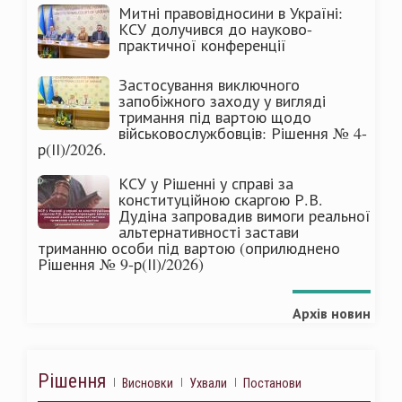
Митні правовідносини в Україні:
КСУ долучився до науково-
практичної конференції
Застосування виключного
запобіжного заходу у вигляді
тримання під вартою щодо
військовослужбовців: Рішення № 4-
р(ІІ)/2026.
КСУ у Рішенні у справі за
конституційною скаргою Р.В.
Дудіна запровадив вимоги реальної
альтернативності застави
триманню особи під вартою (оприлюднено
Рішення № 9-р(ІІ)/2026)
Архів новин
Рішення
Висновки
Ухвали
Постанови