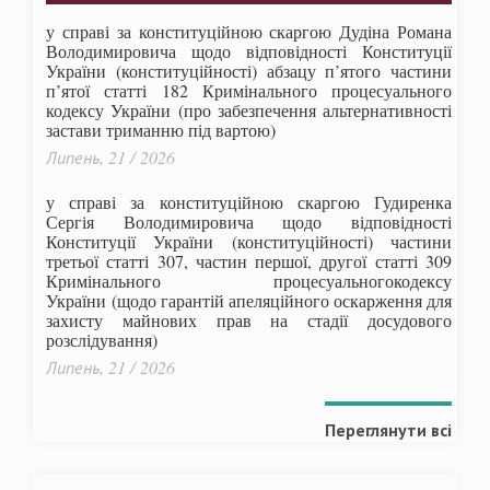
у справі за конституційною скаргою Дудіна Романа
Володимировича щодо відповідності Конституції
України (конституційності) абзацу п’ятого частини
п’ятої статті 182 Кримінального процесуального
кодексу України (про забезпечення альтернативності
застави триманню під вартою)
Липень, 21 / 2026
у справі за конституційною скаргою Гудиренка
Сергія Володимировича щодо відповідності
Конституції України (конституційності) частини
третьої статті 307, частин першої, другої статті 309
Кримінального процесуальногокодексу
України
(щодо гарантій апеляційного оскарження для
захисту майнових прав на стадії досудового
розслідування)
Липень, 21 / 2026
Переглянути всі