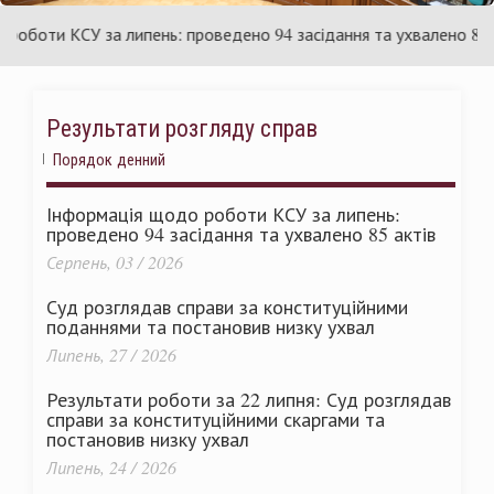
аїни
Укр
оти КСУ за липень: проведено 94 засідання та ухвалено 85 акті
Результати розгляду справ
Порядок денний
Інформація щодо роботи КСУ за липень:
проведено 94 засідання та ухвалено 85 актів
Серпень, 03 / 2026
Суд розглядав справи за конституційними
поданнями та постановив низку ухвал
Липень, 27 / 2026
Результати роботи за 22 липня: Суд розглядав
справи за конституційними скаргами та
постановив низку ухвал
Липень, 24 / 2026