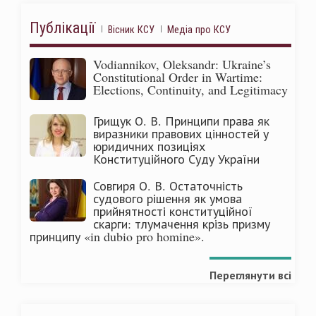
Публікації
Вісник КСУ
Медіа про КСУ
Vodiannikov, Oleksandr: Ukraine’s
Constitutional Order in Wartime:
Elections, Continuity, and Legitimacy
Грищук О. В. Принципи права як
виразники правових цінностей у
юридичних позиціях
Конституційного Суду України
Совгиря О. В. Остаточність
судового рішення як умова
прийнятності конституційної
скарги: тлумачення крізь призму
принципу «in dubio pro homine».
Переглянути всі