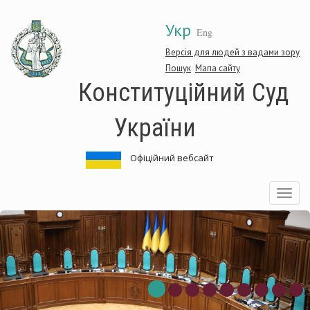
Перейти
Укр
до
Eng
основного
матеріалу
Версія для людей з вадами зору
Пошук
Мапа сайту
Конституційний Суд
України
Офіційний вебсайт
Toggle
navigatio
ституційний
Кон
Суд