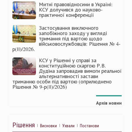
Митні правовідносини в Україні:
КСУ долучився до науково-
практичної конференції
Застосування виключного
запобіжного заходу у вигляді
тримання під вартою щодо
військовослужбовців: Рішення № 4-
р(ІІ)/2026.
КСУ у Рішенні у справі за
конституційною скаргою Р.В.
Дудіна запровадив вимоги реальної
альтернативності застави
триманню особи під вартою (оприлюднено
Рішення № 9-р(ІІ)/2026)
Архів новин
Рішення
Висновки
Ухвали
Постанови