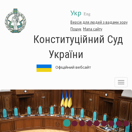
Перейти
Укр
до
Eng
основного
матеріалу
Версія для людей з вадами зору
Пошук
Мапа сайту
Конституційний Суд
України
Офіційний вебсайт
Toggle
navigatio
Конституційний
Суд