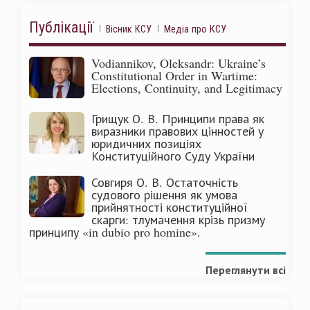
Публікації
Вісник КСУ
Медіа про КСУ
Vodiannikov, Oleksandr: Ukraine’s
Constitutional Order in Wartime:
Elections, Continuity, and Legitimacy
Грищук О. В. Принципи права як
виразники правових цінностей у
юридичних позиціях
Конституційного Суду України
Совгиря О. В. Остаточність
судового рішення як умова
прийнятності конституційної
скарги: тлумачення крізь призму
принципу «in dubio pro homine».
Переглянути всі