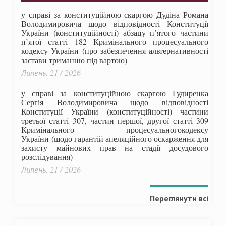
у справі за конституційною скаргою Дудіна Романа
Володимировича щодо відповідності Конституції
України (конституційності) абзацу п’ятого частини
п’ятої статті 182 Кримінального процесуального
кодексу України (про забезпечення альтернативності
застави триманню під вартою)
Липень, 21 / 2026
у справі за конституційною скаргою Гудиренка
Сергія Володимировича щодо відповідності
Конституції України (конституційності) частини
третьої статті 307, частин першої, другої статті 309
Кримінального процесуальногокодексу
України
(щодо гарантій апеляційного оскарження для
захисту майнових прав на стадії досудового
розслідування)
Липень, 21 / 2026
Переглянути всі