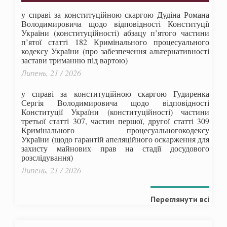
у справі за конституційною скаргою Дудіна Романа
Володимировича щодо відповідності Конституції
України (конституційності) абзацу п’ятого частини
п’ятої статті 182 Кримінального процесуального
кодексу України (про забезпечення альтернативності
застави триманню під вартою)
Липень, 21 / 2026
у справі за конституційною скаргою Гудиренка
Сергія Володимировича щодо відповідності
Конституції України (конституційності) частини
третьої статті 307, частин першої, другої статті 309
Кримінального процесуальногокодексу
України
(щодо гарантій апеляційного оскарження для
захисту майнових прав на стадії досудового
розслідування)
Липень, 21 / 2026
Переглянути всі