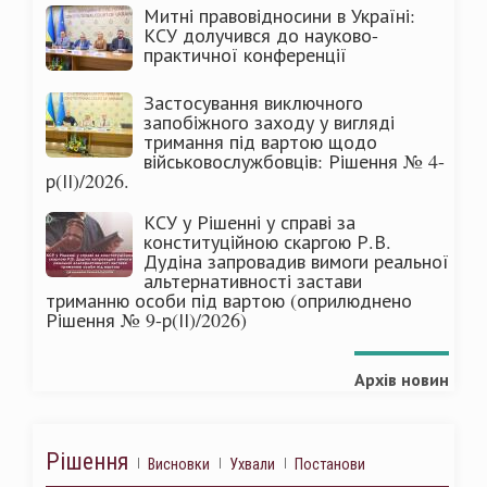
Митні правовідносини в Україні:
КСУ долучився до науково-
практичної конференції
Застосування виключного
запобіжного заходу у вигляді
тримання під вартою щодо
військовослужбовців: Рішення № 4-
р(ІІ)/2026.
КСУ у Рішенні у справі за
конституційною скаргою Р.В.
Дудіна запровадив вимоги реальної
альтернативності застави
триманню особи під вартою (оприлюднено
Рішення № 9-р(ІІ)/2026)
Архів новин
Рішення
Висновки
Ухвали
Постанови