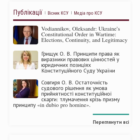
Публікації
Вісник КСУ
Медіа про КСУ
Vodiannikov, Oleksandr: Ukraine’s
Constitutional Order in Wartime:
Elections, Continuity, and Legitimacy
Грищук О. В. Принципи права як
виразники правових цінностей у
юридичних позиціях
Конституційного Суду України
Совгиря О. В. Остаточність
судового рішення як умова
прийнятності конституційної
скарги: тлумачення крізь призму
принципу «in dubio pro homine».
Переглянути всі