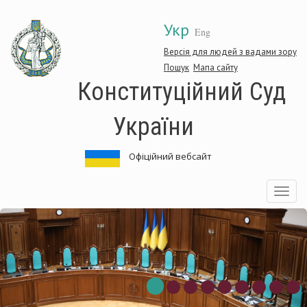
Перейти
Укр
до
Eng
основного
матеріалу
Версія для людей з вадами зору
Пошук
Мапа сайту
Конституційний Суд
України
Офіційний вебсайт
Toggle
navigatio
онституційний
К
уд
С