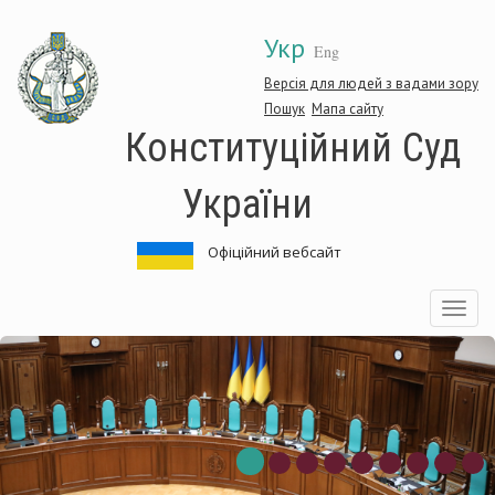
Перейти
Укр
до
Eng
основного
матеріалу
Версія для людей з вадами зору
Пошук
Мапа сайту
Конституційний Суд
України
Офіційний вебсайт
Toggle
navigatio
ституційний
Кон
Суд