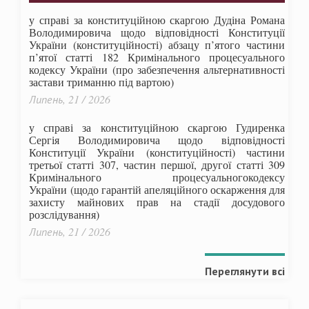
у справі за конституційною скаргою Дудіна Романа
Володимировича щодо відповідності Конституції
України (конституційності) абзацу п’ятого частини
п’ятої статті 182 Кримінального процесуального
кодексу України (про забезпечення альтернативності
застави триманню під вартою)
Липень, 21 / 2026
у справі за конституційною скаргою Гудиренка
Сергія Володимировича щодо відповідності
Конституції України (конституційності) частини
третьої статті 307, частин першої, другої статті 309
Кримінального процесуальногокодексу
України
(щодо гарантій апеляційного оскарження для
захисту майнових прав на стадії досудового
розслідування)
Липень, 21 / 2026
Переглянути всі