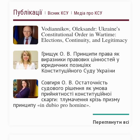
Публікації
Вісник КСУ
Медіа про КСУ
Vodiannikov, Oleksandr: Ukraine’s
Constitutional Order in Wartime:
Elections, Continuity, and Legitimacy
Грищук О. В. Принципи права як
виразники правових цінностей у
юридичних позиціях
Конституційного Суду України
Совгиря О. В. Остаточність
судового рішення як умова
прийнятності конституційної
скарги: тлумачення крізь призму
принципу «in dubio pro homine».
Переглянути всі