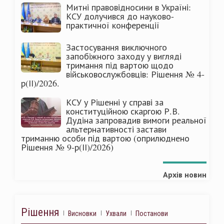
Митні правовідносини в Україні:
КСУ долучився до науково-
практичної конференції
Застосування виключного
запобіжного заходу у вигляді
тримання під вартою щодо
військовослужбовців: Рішення № 4-
р(ІІ)/2026.
КСУ у Рішенні у справі за
конституційною скаргою Р.В.
Дудіна запровадив вимоги реальної
альтернативності застави
триманню особи під вартою (оприлюднено
Рішення № 9-р(ІІ)/2026)
Архів новин
Рішення
Висновки
Ухвали
Постанови