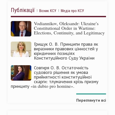
Публікації
Вісник КСУ
Медіа про КСУ
Vodiannikov, Oleksandr: Ukraine’s
Constitutional Order in Wartime:
Elections, Continuity, and Legitimacy
Грищук О. В. Принципи права як
виразники правових цінностей у
юридичних позиціях
Конституційного Суду України
Совгиря О. В. Остаточність
судового рішення як умова
прийнятності конституційної
скарги: тлумачення крізь призму
принципу «in dubio pro homine».
Переглянути всі