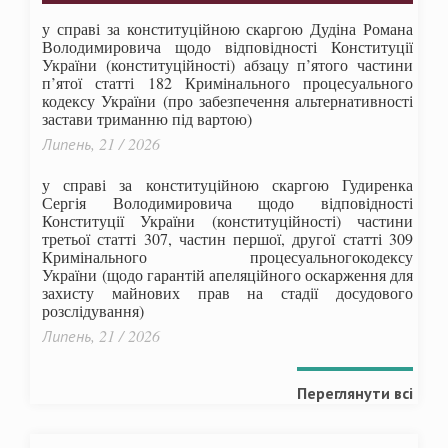
у справі за конституційною скаргою Дудіна Романа
Володимировича щодо відповідності Конституції
України (конституційності) абзацу п’ятого частини
п’ятої статті 182 Кримінального процесуального
кодексу України (про забезпечення альтернативності
застави триманню під вартою)
Липень, 21 / 2026
у справі за конституційною скаргою Гудиренка
Сергія Володимировича щодо відповідності
Конституції України (конституційності) частини
третьої статті 307, частин першої, другої статті 309
Кримінального процесуальногокодексу
України
(щодо гарантій апеляційного оскарження для
захисту майнових прав на стадії досудового
розслідування)
Липень, 21 / 2026
Переглянути всі