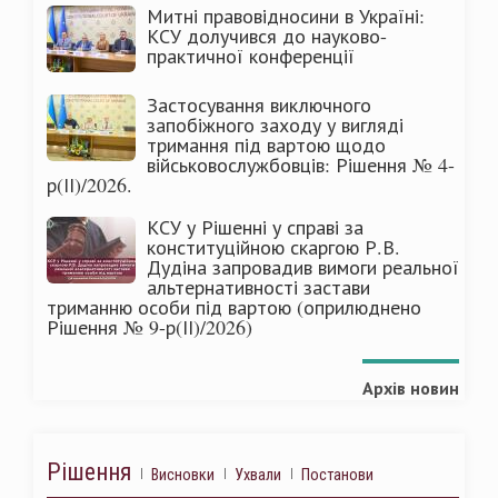
Митні правовідносини в Україні:
КСУ долучився до науково-
практичної конференції
Застосування виключного
запобіжного заходу у вигляді
тримання під вартою щодо
військовослужбовців: Рішення № 4-
р(ІІ)/2026.
КСУ у Рішенні у справі за
конституційною скаргою Р.В.
Дудіна запровадив вимоги реальної
альтернативності застави
триманню особи під вартою (оприлюднено
Рішення № 9-р(ІІ)/2026)
Архів новин
Рішення
Висновки
Ухвали
Постанови