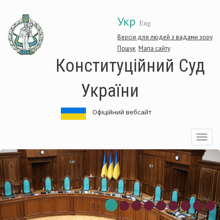
Перейти
Укр
до
Eng
основного
матеріалу
Версія для людей з вадами зору
Пошук
Мапа сайту
Конституційний Суд
України
Офіційний вебсайт
Toggle
navigatio
нституційний
Ко
д
Су