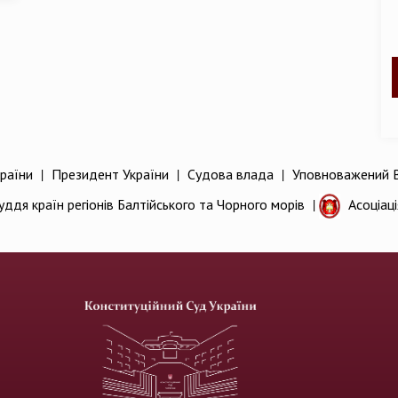
раїни
|
Президент України
|
Судова влада
|
Уповноважений В
уддя країн регіонів Балтійського та Чорного морів
|
Асоціац