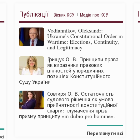
Публікації
Вісник КСУ
Медіа про КСУ
Vodiannikov, Oleksandr:
Ukraine’s Constitutional Order in
Wartime: Elections, Continuity,
and Legitimacy
Грищук О. В. Принципи права
як виразники правових
цінностей у юридичних
позиціях Конституційного
Суду України
Совгиря О. В. Остаточність
судового рішення як умова
прийнятності конституційної
скарги: тлумачення крізь
призму принципу «in dubio pro homine».
Переглянути всі
сі