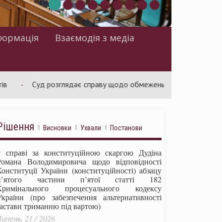
формація
Взаємодія з медіа
Суд розглядає справу щодо обмежень на зміну ціни в договорах 
Рішення
Висновки
Ухвали
Постанови
у справі за конституційною скаргою Дудіна
Романа Володимировича щодо відповідності
Конституції України (конституційності) абзацу
п’ятого частини п’ятої статті 182
Кримінального процесуального кодексу
України (про забезпечення альтернативності
застави триманню під вартою)
ипень, 21 / 2026