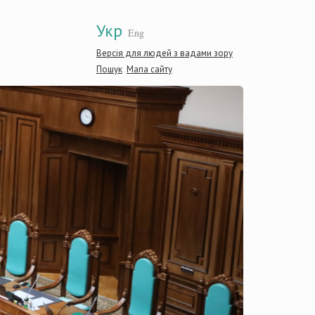
Укр
Eng
Версія для людей з вадами зору
Пошук
Мапа сайту
Консти
Україн