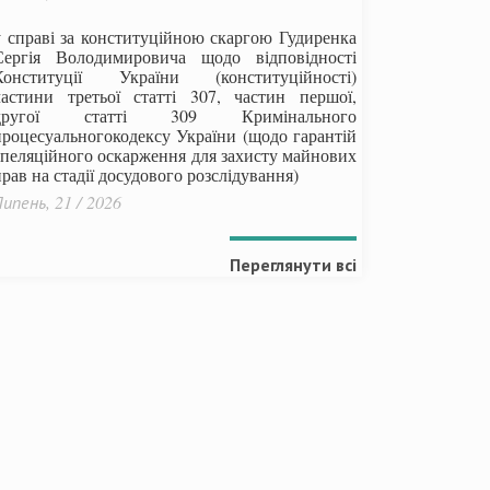
у справі за конституційною скаргою Гудиренка
Сергія Володимировича щодо відповідності
Конституції України (конституційності)
частини третьої статті 307, частин першої,
другої статті 309 Кримінального
процесуальногокодексу України
(щодо гарантій
апеляційного оскарження для захисту майнових
рав на стадії досудового розслідування)
ипень, 21 / 2026
Переглянути всі