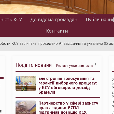
ність КСУ
До відома громадян
Публічна ін
Контакти
У за липень: проведено 94 засідання та ухвалено 85 актів
Події та новини
Резюме ухвалених актів
Електронне голосування та
гарантії виборчого процесу:
:
у КСУ обговорили досвід
Бразилії
Партнерство у сфері захисту
прав людини: ЄСПЛ
ми
підтримав позицію КСУ,
Л