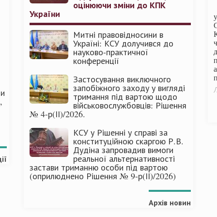
оцінюючи зміни до КПК
України
Митні правовідносини в
Україні: КСУ долучився до
науково-практичної
конференції
п
Застосування виключного
запобіжного заходу у вигляді
Л
ми
тримання під вартою щодо
,
військовослужбовців: Рішення
№ 4-р(ІІ)/2026.
КСУ у Рішенні у справі за
конституційною скаргою Р.В.
Дудіна запровадив вимоги
реальної альтернативності
ії
застави триманню особи під вартою
(оприлюднено Рішення № 9-р(ІІ)/2026)
Архів новин