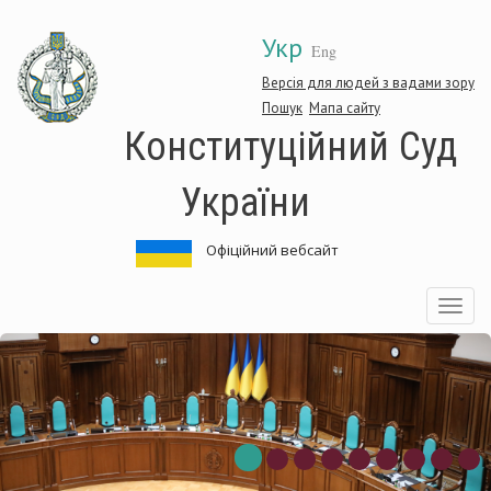
Перейти
Укр
до
Eng
основного
матеріалу
Версія для людей з вадами зору
Пошук
Мапа сайту
Конституційний Суд
України
Офіційний вебсайт
Toggle
navigatio
титуційний
Конс
Суд