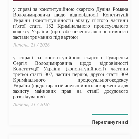
у справі за конституційною скаргою Дудіна Романа
Володимировича щодо відповідності Конституції
України (конституційності) абзацу п’ятого частини
п’ятої статті 182 Кримінального процесуального
кодексу України (про забезпечення альтернативності
застави триманню під вартою)
Липень, 21 / 2026
у справі за конституційною скаргою Гудиренка
Сергія Володимировича щодо відповідності
Конституції України (конституційності) частини
третьої статті 307, частин першої, другої статті 309
Кримінального процесуальногокодексу
України
(щодо гарантій апеляційного оскарження для
захисту майнових прав на стадії досудового
розслідування)
Липень, 21 / 2026
Переглянути всі