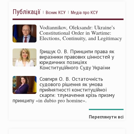
Публікації
Вісник КСУ
Медіа про КСУ
Vodiannikov, Oleksandr: Ukraine’s
Constitutional Order in Wartime:
Elections, Continuity, and Legitimacy
Грищук О. В. Принципи права як
виразники правових цінностей у
юридичних позиціях
Конституційного Суду України
Совгиря О. В. Остаточність
судового рішення як умова
прийнятності конституційної
скарги: тлумачення крізь призму
принципу «in dubio pro homine».
Переглянути всі