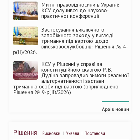
Митні правовідносини в Україні:
КСУ долучився до науково-
практичної конференції
Застосування виключного
запобіжного заходу у вигляді
тримання під вартою щодо
військовослужбовців: Рішення № 4-
р(ІІ)/2026.
КСУ у Рішенні у справі за
конституційною скаргою Р.В.
Дудіна запровадив вимоги реальної
альтернативності застави
триманню особи під вартою (оприлюднено
Рішення № 9-р(ІІ)/2026)
Архів новин
Рішення
Висновки
Ухвали
Постанови