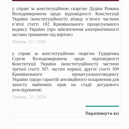
у справі за конституційною скаргою Дудіна Романа
Володимировича щодо відповідності Конституції
України (конституційності) абзацу п’ятого частини
п’ятої статті 182 Кримінального процесуального
кодексу України (про забезпечення альтернативності
застави триманню під вартою)
Липень, 21 / 2026
у справі за конституційною скаргою Гудиренка
Сергія Володимировича щодо відповідності
Конституції України (конституційності) частини
третьої статті 307, частин першої, другої статті 309
Кримінального процесуальногокодексу
України
(щодо гарантій апеляційного оскарження для
захисту майнових прав на стадії досудового
розслідування)
Липень, 21 / 2026
Переглянути всі