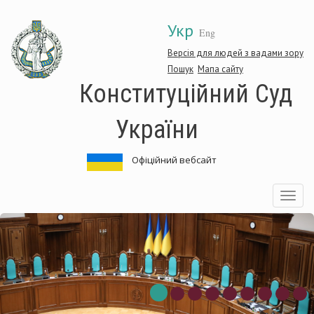
Перейти
Укр
до
Eng
основного
матеріалу
Версія для людей з вадами зору
Пошук
Мапа сайту
Конституційний Суд
України
Офіційний вебсайт
Toggle
navigatio
титуційний
Конс
Суд