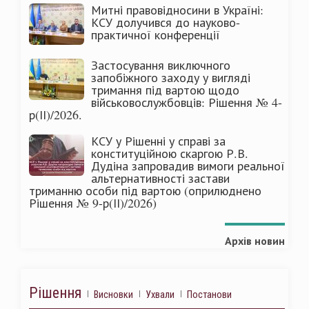
Митні правовідносини в Україні:
КСУ долучився до науково-
практичної конференції
Застосування виключного
запобіжного заходу у вигляді
тримання під вартою щодо
військовослужбовців: Рішення № 4-
р(ІІ)/2026.
КСУ у Рішенні у справі за
конституційною скаргою Р.В.
Дудіна запровадив вимоги реальної
альтернативності застави
триманню особи під вартою (оприлюднено
Рішення № 9-р(ІІ)/2026)
Архів новин
Рішення
Висновки
Ухвали
Постанови