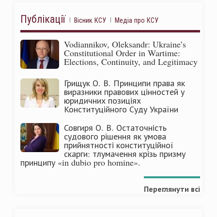
Публікації
Вісник КСУ
Медіа про КСУ
Vodiannikov, Oleksandr: Ukraine’s
Constitutional Order in Wartime:
Elections, Continuity, and Legitimacy
Грищук О. В. Принципи права як
виразники правових цінностей у
юридичних позиціях
Конституційного Суду України
Совгиря О. В. Остаточність
судового рішення як умова
прийнятності конституційної
скарги: тлумачення крізь призму
принципу «in dubio pro homine».
Переглянути всі