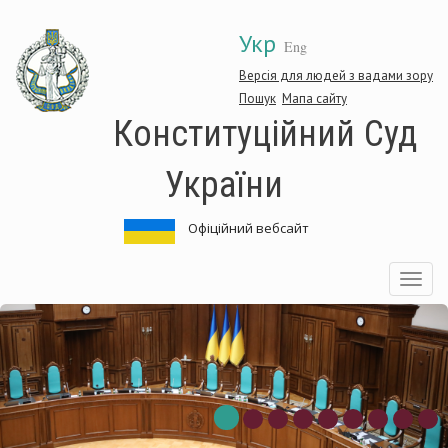
Перейти
Укр
до
Eng
основного
матеріалу
Версія для людей з вадами зору
Пошук
Мапа сайту
Конституційний Суд
України
Офіційний вебсайт
Toggle
navigatio
нституційний
Ко
д
Су