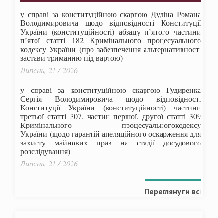
у справі за конституційною скаргою Дудіна Романа
Володимировича щодо відповідності Конституції
України (конституційності) абзацу п’ятого частини
п’ятої статті 182 Кримінального процесуального
кодексу України (про забезпечення альтернативності
застави триманню під вартою)
Липень, 21 / 2026
у справі за конституційною скаргою Гудиренка
Сергія Володимировича щодо відповідності
Конституції України (конституційності) частини
третьої статті 307, частин першої, другої статті 309
Кримінального процесуальногокодексу
України
(щодо гарантій апеляційного оскарження для
захисту майнових прав на стадії досудового
розслідування)
Липень, 21 / 2026
Переглянути всі