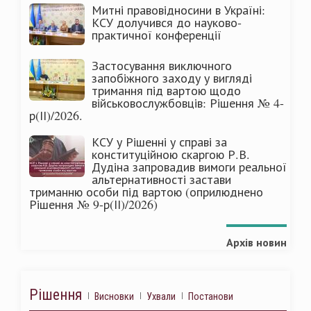
Митні правовідносини в Україні:
КСУ долучився до науково-
практичної конференції
Застосування виключного
запобіжного заходу у вигляді
тримання під вартою щодо
військовослужбовців: Рішення № 4-
р(ІІ)/2026.
КСУ у Рішенні у справі за
конституційною скаргою Р.В.
Дудіна запровадив вимоги реальної
альтернативності застави
триманню особи під вартою (оприлюднено
Рішення № 9-р(ІІ)/2026)
Архів новин
Рішення
Висновки
Ухвали
Постанови