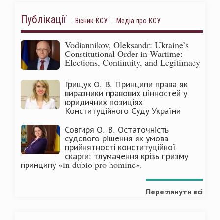
Публікації
Вісник КСУ
Медіа про КСУ
Vodiannikov, Oleksandr: Ukraine’s
Constitutional Order in Wartime:
Elections, Continuity, and Legitimacy
Грищук О. В. Принципи права як
виразники правових цінностей у
юридичних позиціях
Конституційного Суду України
Совгиря О. В. Остаточність
судового рішення як умова
прийнятності конституційної
скарги: тлумачення крізь призму
принципу «in dubio pro homine».
Переглянути всі