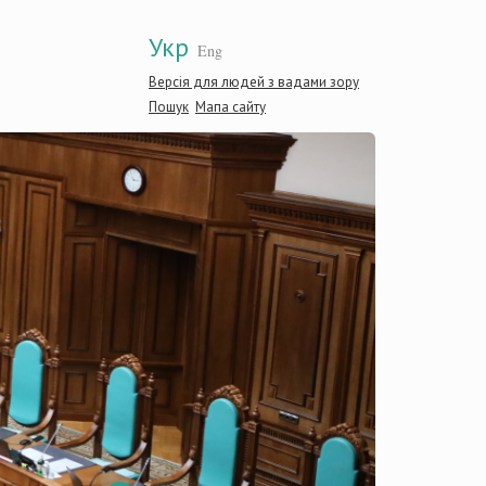
Укр
Eng
Версія для людей з вадами зору
Пошук
Мапа сайту
Конститу
України