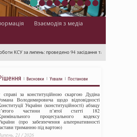
формація
Взаємодія з медіа
У за липень: проведено 94 засідання та ухвалено 85 актів
Рішення
Висновки
Ухвали
Постанови
у справі за конституційною скаргою Дудіна
Романа Володимировича щодо відповідності
Конституції України (конституційності) абзацу
п’ятого частини п’ятої статті 182
Кримінального процесуального кодексу
України (про забезпечення альтернативності
застави триманню під вартою)
ипень, 21 / 2026