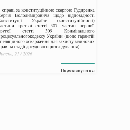
у справі за конституційною скаргою Гудиренка
Сергія Володимировича щодо відповідності
Конституції України (конституційності)
частини третьої статті 307, частин першої,
другої статті 309 Кримінального
процесуальногокодексу України
(щодо гарантій
апеляційного оскарження для захисту майнових
рав на стадії досудового розслідування)
ипень, 21 / 2026
Переглянути всі