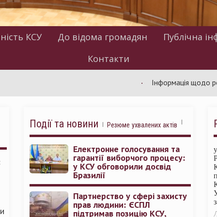
ність КСУ
До відома громадян
Публічна ін
Контакти
Інформація щодо роботи КС
Події та новини
Резюме ухвалених актів
Електронне голосування та
гарантії виборчого процесу:
:
у КСУ обговорили досвід
Бразилії
Партнерство у сфері захисту
прав людини: ЄСПЛ
ми
підтримав позицію КСУ,
Л