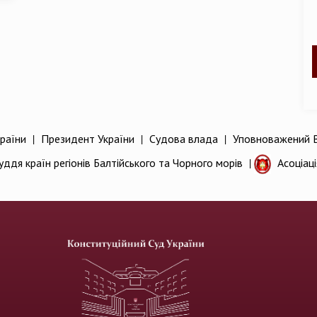
раїни
|
Президент України
|
Судова влада
|
Уповноважений В
уддя країн регіонів Балтійського та Чорного морів
|
Асоціац