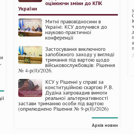
оцінюючи зміни до КПК
України
Митні правовідносини в
Україні: КСУ долучився до
науково-практичної
конференції
п
Застосування виключного
запобіжного заходу у вигляді
Л
ми
тримання під вартою щодо
,
військовослужбовців: Рішення
№ 4-р(ІІ)/2026.
КСУ у Рішенні у справі за
конституційною скаргою Р.В.
Дудіна запровадив вимоги
реальної альтернативності
ії
застави триманню особи під вартою
(оприлюднено Рішення № 9-р(ІІ)/2026)
Архів новин