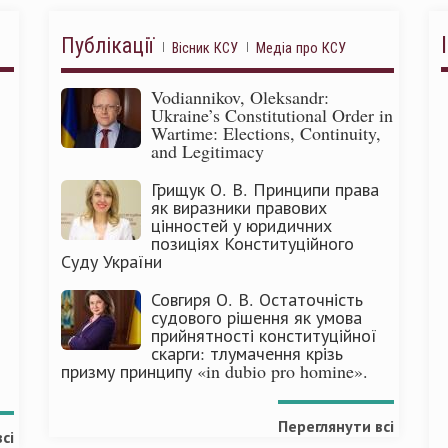
Публікації
Вісник КСУ
Медіа про КСУ
Vodiannikov, Oleksandr:
Ukraine’s Constitutional Order in
Wartime: Elections, Continuity,
and Legitimacy
Грищук О. В. Принципи права
як виразники правових
цінностей у юридичних
позиціях Конституційного
Суду України
Совгиря О. В. Остаточність
судового рішення як умова
прийнятності конституційної
скарги: тлумачення крізь
призму принципу «in dubio pro homine».
Переглянути всі
сі