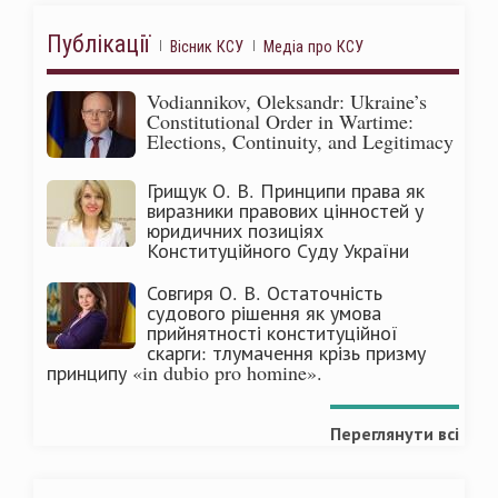
Публікації
Вісник КСУ
Медіа про КСУ
Vodiannikov, Oleksandr: Ukraine’s
Constitutional Order in Wartime:
Elections, Continuity, and Legitimacy
Грищук О. В. Принципи права як
виразники правових цінностей у
юридичних позиціях
Конституційного Суду України
Совгиря О. В. Остаточність
судового рішення як умова
прийнятності конституційної
скарги: тлумачення крізь призму
принципу «in dubio pro homine».
Переглянути всі