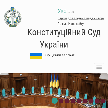
Перейти
Укр
до
Eng
основного
матеріалу
Версія для людей з вадами зору
Пошук
Мапа сайту
Конституційний Суд
України
Офіційний вебсайт
Toggle
navigatio
Конституційний
Суд