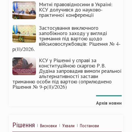
Митні правовідносини в Україні:
КСУ долучився до науково-
практичної конференції
Застосування виключного
запобіжного заходу у вигляді
тримання під вартою щодо
військовослужбовців: Рішення № 4-
р(ІІ)/2026.
КСУ у Рішенні у справі за
конституційною скаргою Р.В.
Дудіна запровадив вимоги реальної
альтернативності застави
триманню особи під вартою (оприлюднено
Рішення № 9-р(ІІ)/2026)
Архів новин
Рішення
Висновки
Ухвали
Постанови