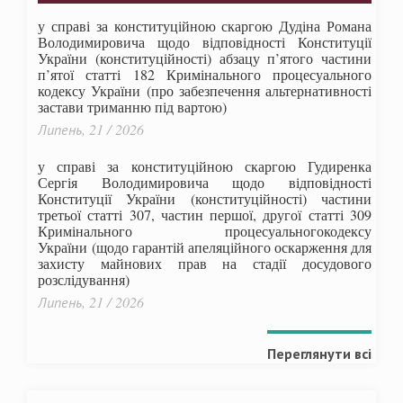
у справі за конституційною скаргою Дудіна Романа
Володимировича щодо відповідності Конституції
України (конституційності) абзацу п’ятого частини
п’ятої статті 182 Кримінального процесуального
кодексу України (про забезпечення альтернативності
застави триманню під вартою)
Липень, 21 / 2026
у справі за конституційною скаргою Гудиренка
Сергія Володимировича щодо відповідності
Конституції України (конституційності) частини
третьої статті 307, частин першої, другої статті 309
Кримінального процесуальногокодексу
України
(щодо гарантій апеляційного оскарження для
захисту майнових прав на стадії досудового
розслідування)
Липень, 21 / 2026
Переглянути всі