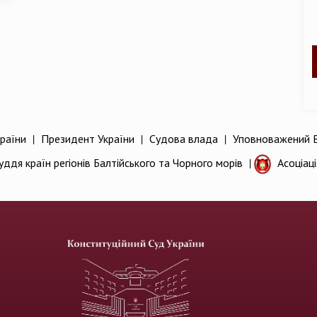
раїни
|
Президент України
|
Судова влада
|
Уповноважений В
уддя країн регіонів Балтійського та Чорного морів
|
Асоціац