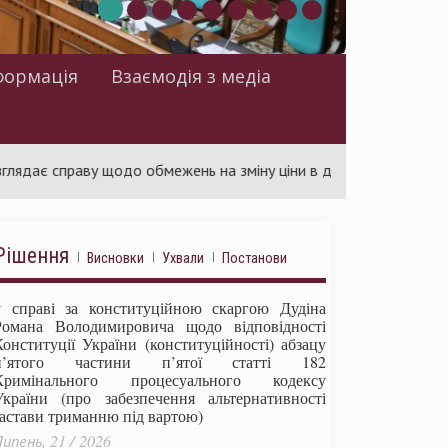
формація
Взаємодія з медіа
праву щодо обмежень на зміну ціни в договорах про публічні зак
Рішення
Висновки
Ухвали
Постанови
у справі за конституційною скаргою Дудіна
Романа Володимировича щодо відповідності
Конституції України (конституційності) абзацу
п’ятого частини п’ятої статті 182
Кримінального процесуального кодексу
України (про забезпечення альтернативності
застави триманню під вартою)
ипень, 21 / 2026