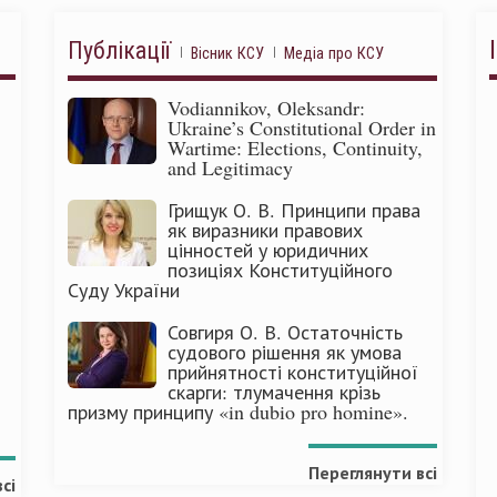
Публікації
Вісник КСУ
Медіа про КСУ
Vodiannikov, Oleksandr:
Ukraine’s Constitutional Order in
Wartime: Elections, Continuity,
and Legitimacy
Грищук О. В. Принципи права
як виразники правових
цінностей у юридичних
позиціях Конституційного
Суду України
Совгиря О. В. Остаточність
судового рішення як умова
прийнятності конституційної
скарги: тлумачення крізь
призму принципу «in dubio pro homine».
Переглянути всі
сі