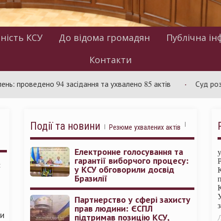
ність КСУ
До відома громадян
Публічна ін
Контакти
ведено 94 засідання та ухвалено 85 актів
Суд розглядає с
Події та новини
Резюме ухвалених актів
Електронне голосування та
гарантії виборчого процесу:
:
у КСУ обговорили досвід
Бразилії
Партнерство у сфері захисту
прав людини: ЄСПЛ
ми
підтримав позицію КСУ,
Л