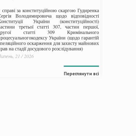
у справі за конституційною скаргою Гудиренка
Сергія Володимировича щодо відповідності
Конституції України (конституційності)
частини третьої статті 307, частин першої,
другої статті 309 Кримінального
процесуальногокодексу України
(щодо гарантій
апеляційного оскарження для захисту майнових
рав на стадії досудового розслідування)
ипень, 21 / 2026
Переглянути всі