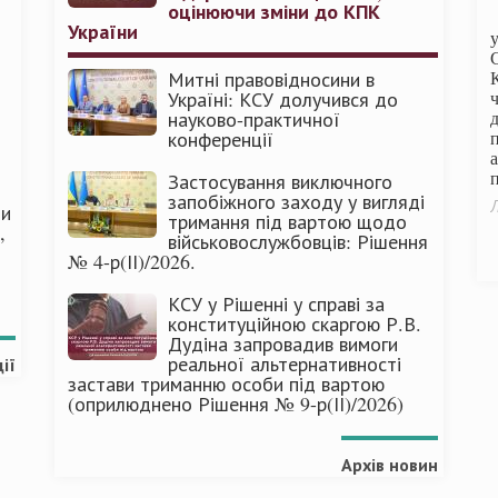
оцінюючи зміни до КПК
України
Митні правовідносини в
Україні: КСУ долучився до
науково-практичної
конференції
п
Застосування виключного
запобіжного заходу у вигляді
Л
ми
тримання під вартою щодо
,
військовослужбовців: Рішення
№ 4-р(ІІ)/2026.
КСУ у Рішенні у справі за
конституційною скаргою Р.В.
Дудіна запровадив вимоги
реальної альтернативності
ії
застави триманню особи під вартою
(оприлюднено Рішення № 9-р(ІІ)/2026)
Архів новин