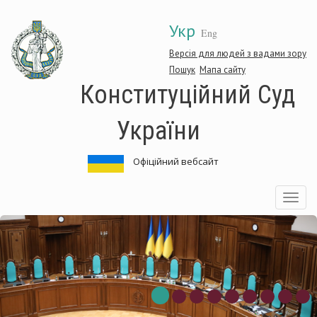
Перейти
Укр
до
Eng
основного
матеріалу
Версія для людей з вадами зору
Пошук
Мапа сайту
Конституційний Суд
України
Офіційний вебсайт
Toggle
navigatio
итуційний
Конст
Суд