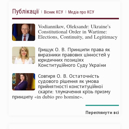
Публікації
Вісник КСУ
Медіа про КСУ
Vodiannikov, Oleksandr: Ukraine’s
Constitutional Order in Wartime:
Elections, Continuity, and Legitimacy
Грищук О. В. Принципи права як
виразники правових цінностей у
юридичних позиціях
Конституційного Суду України
Совгиря О. В. Остаточність
судового рішення як умова
прийнятності конституційної
скарги: тлумачення крізь призму
принципу «in dubio pro homine».
Переглянути всі