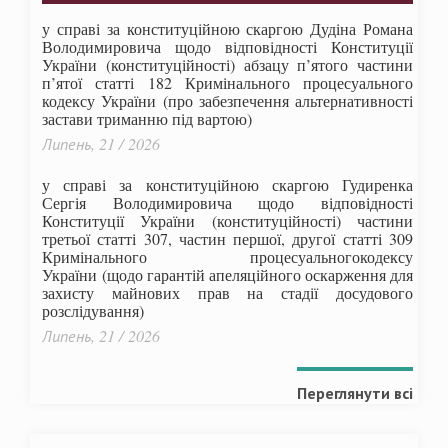
у справі за конституційною скаргою Дудіна Романа
Володимировича щодо відповідності Конституції
України (конституційності) абзацу п’ятого частини
п’ятої статті 182 Кримінального процесуального
кодексу України (про забезпечення альтернативності
застави триманню під вартою)
Липень, 21 / 2026
у справі за конституційною скаргою Гудиренка
Сергія Володимировича щодо відповідності
Конституції України (конституційності) частини
третьої статті 307, частин першої, другої статті 309
Кримінального процесуальногокодексу
України
(щодо гарантій апеляційного оскарження для
захисту майнових прав на стадії досудового
розслідування)
Липень, 21 / 2026
Переглянути всі