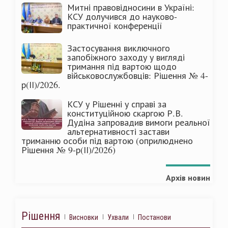
Митні правовідносини в Україні:
КСУ долучився до науково-
практичної конференції
Застосування виключного
запобіжного заходу у вигляді
тримання під вартою щодо
військовослужбовців: Рішення № 4-
р(ІІ)/2026.
КСУ у Рішенні у справі за
конституційною скаргою Р.В.
Дудіна запровадив вимоги реальної
альтернативності застави
триманню особи під вартою (оприлюднено
Рішення № 9-р(ІІ)/2026)
Архів новин
Рішення
Висновки
Ухвали
Постанови