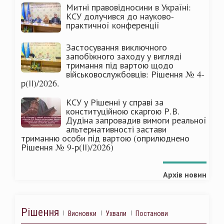
Митні правовідносини в Україні:
КСУ долучився до науково-
практичної конференції
Застосування виключного
запобіжного заходу у вигляді
тримання під вартою щодо
військовослужбовців: Рішення № 4-
р(ІІ)/2026.
КСУ у Рішенні у справі за
конституційною скаргою Р.В.
Дудіна запровадив вимоги реальної
альтернативності застави
триманню особи під вартою (оприлюднено
Рішення № 9-р(ІІ)/2026)
Архів новин
Рішення
Висновки
Ухвали
Постанови