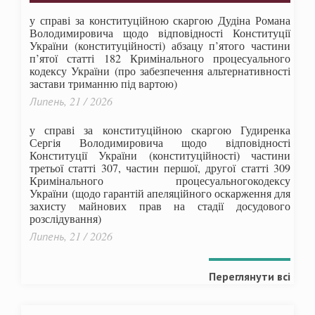
у справі за конституційною скаргою Дудіна Романа
Володимировича щодо відповідності Конституції
України (конституційності) абзацу п’ятого частини
п’ятої статті 182 Кримінального процесуального
кодексу України (про забезпечення альтернативності
застави триманню під вартою)
Липень, 21 / 2026
у справі за конституційною скаргою Гудиренка
Сергія Володимировича щодо відповідності
Конституції України (конституційності) частини
третьої статті 307, частин першої, другої статті 309
Кримінального процесуальногокодексу
України
(щодо гарантій апеляційного оскарження для
захисту майнових прав на стадії досудового
розслідування)
Липень, 21 / 2026
Переглянути всі