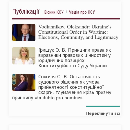
Публікації
Вісник КСУ
Медіа про КСУ
Vodiannikov, Oleksandr: Ukraine’s
Constitutional Order in Wartime:
Elections, Continuity, and Legitimacy
Грищук О. В. Принципи права як
виразники правових цінностей у
юридичних позиціях
Конституційного Суду України
Совгиря О. В. Остаточність
судового рішення як умова
прийнятності конституційної
скарги: тлумачення крізь призму
принципу «in dubio pro homine».
Переглянути всі