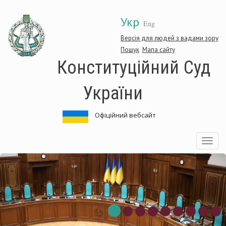
Перейти
Укр
до
Eng
основного
матеріалу
Версія для людей з вадами зору
Пошук
Мапа сайту
Конституційний Суд
України
Офіційний вебсайт
Toggle
navigatio
ституційний
Кон
Суд