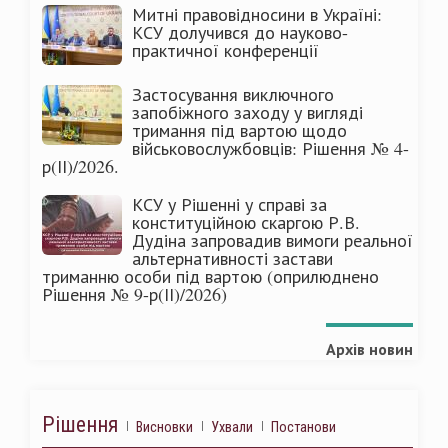
Митні правовідносини в Україні:
КСУ долучився до науково-
практичної конференції
Застосування виключного
запобіжного заходу у вигляді
тримання під вартою щодо
військовослужбовців: Рішення № 4-
р(ІІ)/2026.
КСУ у Рішенні у справі за
конституційною скаргою Р.В.
Дудіна запровадив вимоги реальної
альтернативності застави
триманню особи під вартою (оприлюднено
Рішення № 9-р(ІІ)/2026)
Архів новин
Рішення
Висновки
Ухвали
Постанови