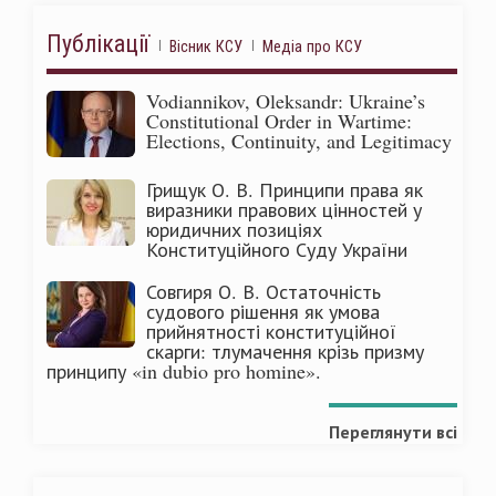
Публікації
Вісник КСУ
Медіа про КСУ
Vodiannikov, Oleksandr: Ukraine’s
Constitutional Order in Wartime:
Elections, Continuity, and Legitimacy
Грищук О. В. Принципи права як
виразники правових цінностей у
юридичних позиціях
Конституційного Суду України
Совгиря О. В. Остаточність
судового рішення як умова
прийнятності конституційної
скарги: тлумачення крізь призму
принципу «in dubio pro homine».
Переглянути всі