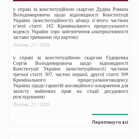
у справі за конституційною скаргою Дудіна Романа
Володимировича щодо відповідності Конституції
України (конституційності) абзацу п’ятого частини
п’ятої статті 182 Кримінального процесуального
кодексу України (про забезпечення альтернативності
застави триманню під вартою)
Липень, 21 / 2026
у справі за конституційною скаргою Гудиренка
Сергія Володимировича щодо відповідності
Конституції України (конституційності) частини
третьої статті 307, частин першої, другої статті 309
Кримінального процесуальногокодексу
України
(щодо гарантій апеляційного оскарження для
захисту майнових прав на стадії досудового
розслідування)
Липень, 21 / 2026
Переглянути всі