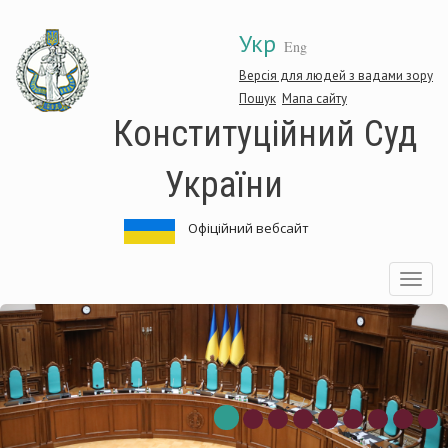
Перейти
Укр
до
Eng
основного
матеріалу
Версія для людей з вадами зору
Пошук
Мапа сайту
Конституційний Суд
України
Офіційний вебсайт
Toggle
navigatio
нституційний
Ко
д
Су