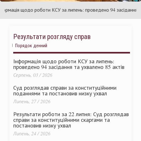
раїни
Ук
мація щодо роботи КСУ за липень: проведено 94 засідання та ух
Результати розгляду справ
Порядок денний
Інформація щодо роботи КСУ за липень:
проведено 94 засідання та ухвалено 85 актів
Серпень, 03 / 2026
Суд розглядав справи за конституційними
поданнями та постановив низку ухвал
Липень, 27 / 2026
Результати роботи за 22 липня: Суд розглядав
справи за конституційними скаргами та
постановив низку ухвал
Липень, 24 / 2026