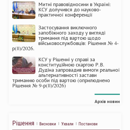
Митні правовідносини в Україні:
КСУ долучився до науково-
практичної конференції
Застосування виключного
запобіжного заходу у вигляді
тримання під вартою щодо
військовослужбовців: Рішення № 4-
р(ІІ)/2026.
КСУ у Рішенні у справі за
конституційною скаргою Р.В.
Дудіна запровадив вимоги реальної
альтернативності застави
триманню особи під вартою (оприлюднено
Рішення № 9-р(ІІ)/2026)
Архів новин
Рішення
Висновки
Ухвали
Постанови