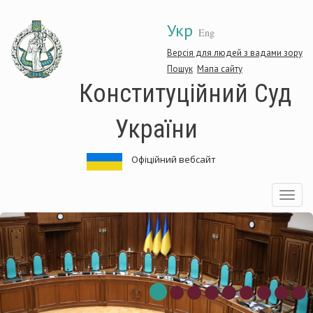
Перейти
Укр
до
Eng
основного
матеріалу
Версія для людей з вадами зору
Пошук
Мапа сайту
Конституційний Суд
України
Офіційний вебсайт
Toggle
navigatio
нституційний
Ко
д
Су