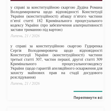
у справі за конституційною скаргою Дудіна Романа
Володимировича щодо відповідності Конституції
України (конституційності) абзацу п’ятого частини
п’ятої статті 182 Кримінального процесуального
кодексу України (про забезпечення альтернативності
застави триманню під вартою)
Липень, 21 / 2026
у справі за конституційною скаргою Гудиренка
Сергія Володимировича щодо відповідності
Конституції України (конституційності) частини
третьої статті 307, частин першої, другої статті 309
Кримінального процесуальногокодексу
України
(щодо гарантій апеляційного оскарження для
захисту майнових прав на стадії досудового
розслідування)
Липень, 21 / 2026
Переглянути всі