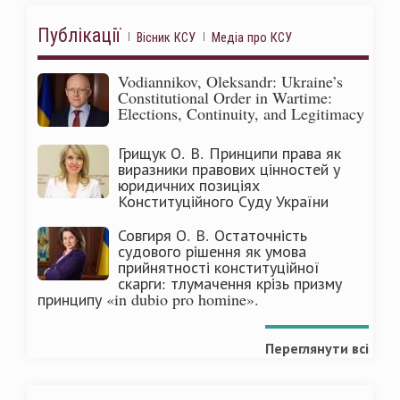
Публікації
Вісник КСУ
Медіа про КСУ
Vodiannikov, Oleksandr: Ukraine’s
Constitutional Order in Wartime:
Elections, Continuity, and Legitimacy
Грищук О. В. Принципи права як
виразники правових цінностей у
юридичних позиціях
Конституційного Суду України
Совгиря О. В. Остаточність
судового рішення як умова
прийнятності конституційної
скарги: тлумачення крізь призму
принципу «in dubio pro homine».
Переглянути всі