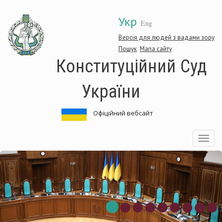
Перейти
Укр
до
Eng
основного
матеріалу
Версія для людей з вадами зору
Пошук
Мапа сайту
Конституційний Суд
України
Офіційний вебсайт
Toggle
navigatio
нституційний
Ко
д
Су