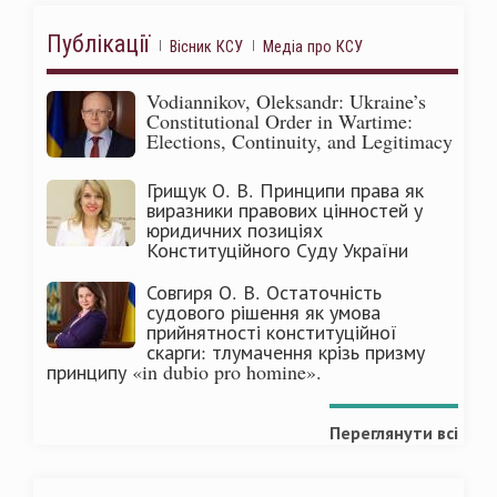
Публікації
Вісник КСУ
Медіа про КСУ
Vodiannikov, Oleksandr: Ukraine’s
Constitutional Order in Wartime:
Elections, Continuity, and Legitimacy
Грищук О. В. Принципи права як
виразники правових цінностей у
юридичних позиціях
Конституційного Суду України
Совгиря О. В. Остаточність
судового рішення як умова
прийнятності конституційної
скарги: тлумачення крізь призму
принципу «in dubio pro homine».
Переглянути всі