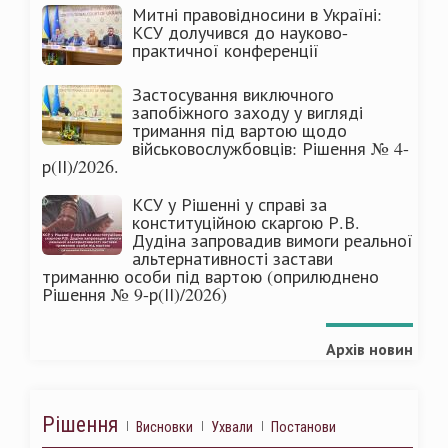
Митні правовідносини в Україні:
КСУ долучився до науково-
практичної конференції
Застосування виключного
запобіжного заходу у вигляді
тримання під вартою щодо
військовослужбовців: Рішення № 4-
р(ІІ)/2026.
КСУ у Рішенні у справі за
конституційною скаргою Р.В.
Дудіна запровадив вимоги реальної
альтернативності застави
триманню особи під вартою (оприлюднено
Рішення № 9-р(ІІ)/2026)
Архів новин
Рішення
Висновки
Ухвали
Постанови