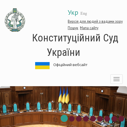
Перейти
Укр
до
Eng
основного
матеріалу
Версія для людей з вадами зору
Пошук
Мапа сайту
Конституційний Суд
України
Офіційний вебсайт
Toggle
navigatio
нституційний
Ко
д
Су