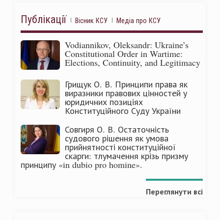
Публікації
Вісник КСУ
Медіа про КСУ
Vodiannikov, Oleksandr: Ukraine’s
Constitutional Order in Wartime:
Elections, Continuity, and Legitimacy
Грищук О. В. Принципи права як
виразники правових цінностей у
юридичних позиціях
Конституційного Суду України
Совгиря О. В. Остаточність
судового рішення як умова
прийнятності конституційної
скарги: тлумачення крізь призму
принципу «in dubio pro homine».
Переглянути всі