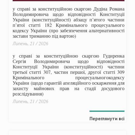
у справі за конституційною скаргою Дудіна Романа
Володимировича щодо відповідності Конституції
України (конституційності) абзацу п’ятого частини
п’ятої статті 182 Кримінального процесуального
кодексу України (про забезпечення альтернативності
застави триманню під вартою)
Липень, 21 / 2026
у справі за конституційною скаргою Гудиренка
Сергія Володимировича щодо відповідності
Конституції України (конституційності) частини
третьої статті 307, частин першої, другої статті 309
Кримінального процесуальногокодексу
України
(щодо гарантій апеляційного оскарження для
захисту майнових прав на стадії досудового
розслідування)
Липень, 21 / 2026
Переглянути всі