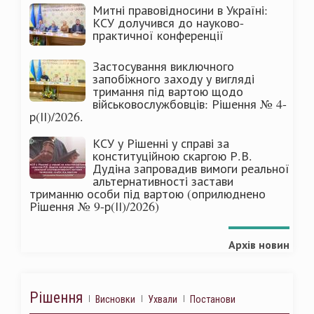
Митні правовідносини в Україні:
КСУ долучився до науково-
практичної конференції
Застосування виключного
запобіжного заходу у вигляді
тримання під вартою щодо
військовослужбовців: Рішення № 4-
р(ІІ)/2026.
КСУ у Рішенні у справі за
конституційною скаргою Р.В.
Дудіна запровадив вимоги реальної
альтернативності застави
триманню особи під вартою (оприлюднено
Рішення № 9-р(ІІ)/2026)
Архів новин
Рішення
Висновки
Ухвали
Постанови