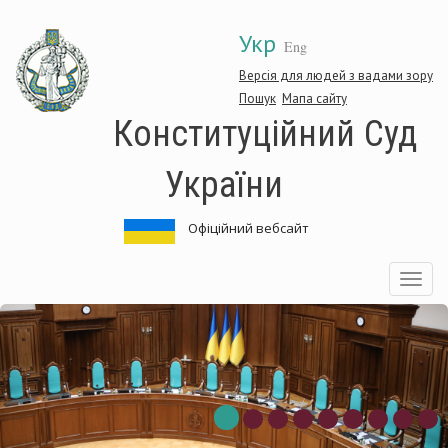
Перейти
Укр
до
Eng
основного
матеріалу
Версія для людей з вадами зору
Пошук
Мапа сайту
Конституційний Суд
України
Офіційний вебсайт
Toggle
navigatio
Конституційний
Суд