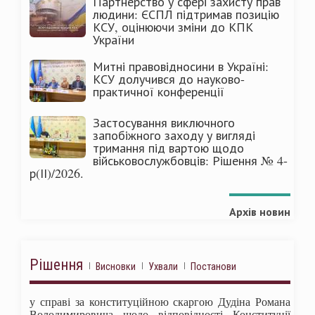
Партнерство у сфері захисту прав
людини: ЄСПЛ підтримав позицію
КСУ, оцінюючи зміни до КПК
України
Митні правовідносини в Україні:
КСУ долучився до науково-
практичної конференції
Застосування виключного
запобіжного заходу у вигляді
тримання під вартою щодо
військовослужбовців: Рішення № 4-
р(ІІ)/2026.
Архів новин
Рішення
Висновки
Ухвали
Постанови
у справі за конституційною скаргою Дудіна Романа
Володимировича щодо відповідності Конституції