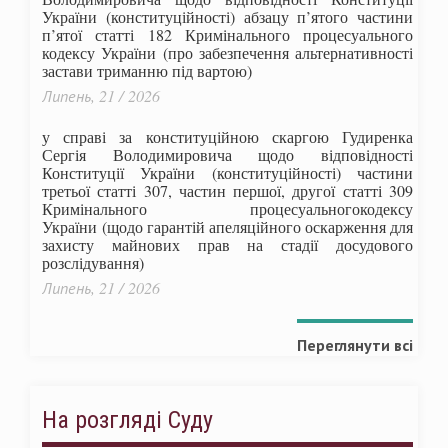
України (конституційності) абзацу п’ятого частини
п’ятої статті 182 Кримінального процесуального
кодексу України (про забезпечення альтернативності
застави триманню під вартою)
Липень, 21 / 2026
у справі за конституційною скаргою Гудиренка
Сергія Володимировича щодо відповідності
Конституції України (конституційності) частини
третьої статті 307, частин першої, другої статті 309
Кримінального процесуальногокодексу
України
(щодо гарантій апеляційного оскарження для
захисту майнових прав на стадії досудового
розслідування)
Липень, 21 / 2026
Переглянути всі
На розгляді Суду