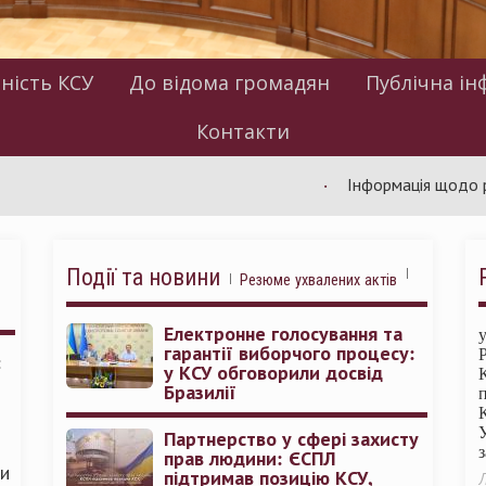
ність КСУ
До відома громадян
Публічна ін
Контакти
Інформація щодо роботи К
Події та новини
Резюме ухвалених актів
Електронне голосування та
гарантії виборчого процесу:
:
у КСУ обговорили досвід
Бразилії
Партнерство у сфері захисту
прав людини: ЄСПЛ
ми
підтримав позицію КСУ,
Л