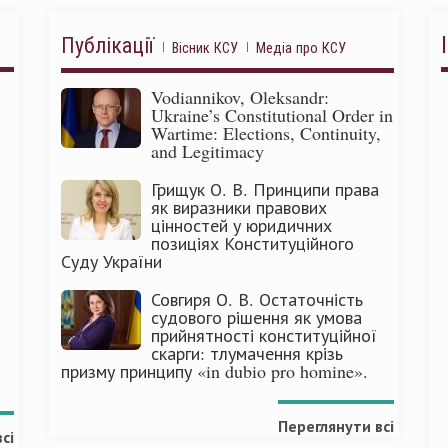
Публікації
Вісник КСУ
Медіа про КСУ
Vodiannikov, Oleksandr:
Ukraine’s Constitutional Order in
Wartime: Elections, Continuity,
and Legitimacy
Грищук О. В. Принципи права
як виразники правових
цінностей у юридичних
позиціях Конституційного
Суду України
Совгиря О. В. Остаточність
судового рішення як умова
прийнятності конституційної
скарги: тлумачення крізь
призму принципу «in dubio pro homine».
Переглянути всі
сі