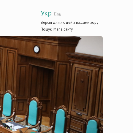
Укр
Eng
Версія для людей з вадами зору
Пошук
Мапа сайту
Конст
Украї