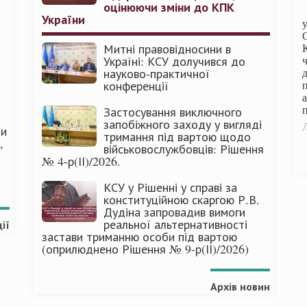
оцінюючи зміни до КПК
України
Митні правовідносини в
Україні: КСУ долучився до
науково-практичної
конференції
п
Застосування виключного
запобіжного заходу у вигляді
Л
ми
тримання під вартою щодо
,
військовослужбовців: Рішення
№ 4-р(ІІ)/2026.
КСУ у Рішенні у справі за
конституційною скаргою Р.В.
Дудіна запровадив вимоги
реальної альтернативності
ії
застави триманню особи під вартою
(оприлюднено Рішення № 9-р(ІІ)/2026)
Архів новин