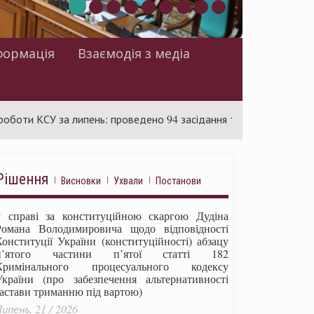
формація
Взаємодія з медіа
СУ за липень: проведено 94 засідання та ухвалено 85 актів
Рішення
Висновки
Ухвали
Постанови
у справі за конституційною скаргою Дудіна
Романа Володимировича щодо відповідності
Конституції України (конституційності) абзацу
п’ятого частини п’ятої статті 182
Кримінального процесуального кодексу
України (про забезпечення альтернативності
застави триманню під вартою)
ипень, 21 / 2026