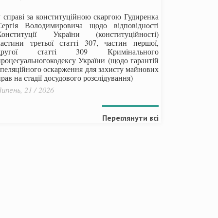
у справі за конституційною скаргою Гудиренка
Сергія Володимировича щодо відповідності
Конституції України (конституційності)
частини третьої статті 307, частин першої,
другої статті 309 Кримінального
процесуальногокодексу України
(щодо гарантій
апеляційного оскарження для захисту майнових
рав на стадії досудового розслідування)
ипень, 21 / 2026
Переглянути всі