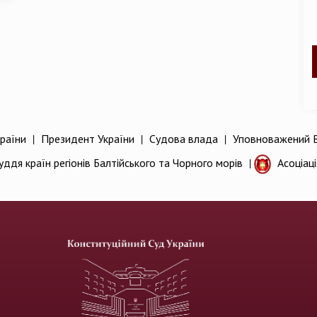
раїни
|
Президент України
|
Судова влада
|
Уповноважений В
уддя країн регіонів Балтійського та Чорного морів
|
Асоціац