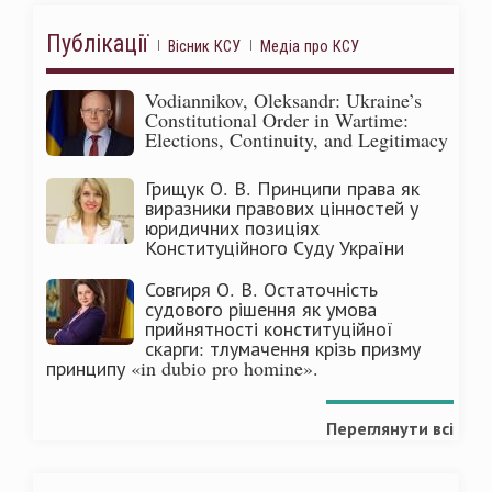
Публікації
Вісник КСУ
Медіа про КСУ
Vodiannikov, Oleksandr: Ukraine’s
Constitutional Order in Wartime:
Elections, Continuity, and Legitimacy
Грищук О. В. Принципи права як
виразники правових цінностей у
юридичних позиціях
Конституційного Суду України
Совгиря О. В. Остаточність
судового рішення як умова
прийнятності конституційної
скарги: тлумачення крізь призму
принципу «in dubio pro homine».
Переглянути всі