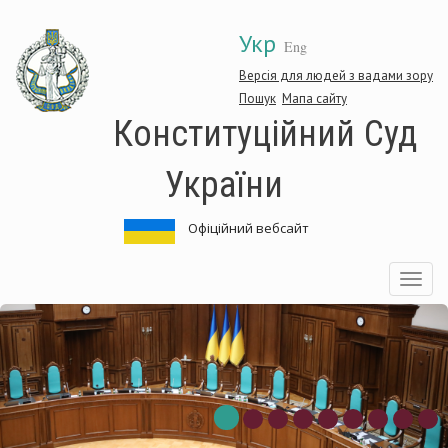
Перейти
Укр
до
Eng
основного
матеріалу
Версія для людей з вадами зору
Пошук
Мапа сайту
Конституційний Суд
України
Офіційний вебсайт
Toggle
navigatio
Конституційний
Суд