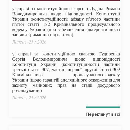
у справі за конституційною скаргою Дудіна Романа
Володимировича щодо відповідності Конституції
України (конституційності) абзацу п’ятого частини
п’ятої статті 182 Кримінального процесуального
кодексу України (про забезпечення альтернативності
застави триманню під вартою)
Липень, 21 / 2026
у справі за конституційною скаргою Гудиренка
Сергія Володимировича щодо відповідності
Конституції України (конституційності) частини
третьої статті 307, частин першої, другої статті 309
Кримінального процесуальногокодексу
України
(щодо гарантій апеляційного оскарження для
захисту майнових прав на стадії досудового
розслідування)
Липень, 21 / 2026
Переглянути всі