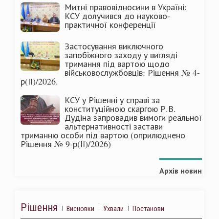
Митні правовідносини в Україні:
КСУ долучився до науково-
практичної конференції
Застосування виключного
запобіжного заходу у вигляді
тримання під вартою щодо
військовослужбовців: Рішення № 4-
р(ІІ)/2026.
КСУ у Рішенні у справі за
конституційною скаргою Р.В.
Дудіна запровадив вимоги реальної
альтернативності застави
триманню особи під вартою (оприлюднено
Рішення № 9-р(ІІ)/2026)
Архів новин
Рішення
Висновки
Ухвали
Постанови