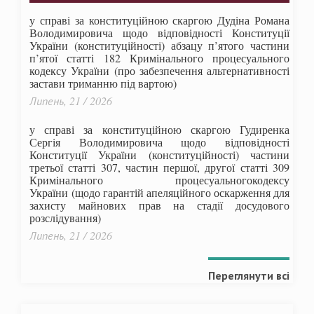
у справі за конституційною скаргою Дудіна Романа
Володимировича щодо відповідності Конституції
України (конституційності) абзацу п’ятого частини
п’ятої статті 182 Кримінального процесуального
кодексу України (про забезпечення альтернативності
застави триманню під вартою)
Липень, 21 / 2026
у справі за конституційною скаргою Гудиренка
Сергія Володимировича щодо відповідності
Конституції України (конституційності) частини
третьої статті 307, частин першої, другої статті 309
Кримінального процесуальногокодексу
України
(щодо гарантій апеляційного оскарження для
захисту майнових прав на стадії досудового
розслідування)
Липень, 21 / 2026
Переглянути всі