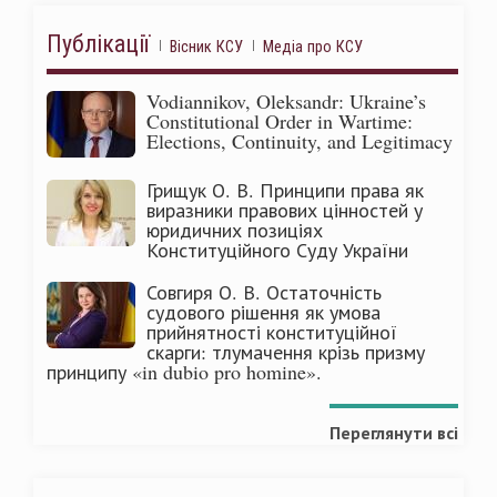
Публікації
Вісник КСУ
Медіа про КСУ
Vodiannikov, Oleksandr: Ukraine’s
Constitutional Order in Wartime:
Elections, Continuity, and Legitimacy
Грищук О. В. Принципи права як
виразники правових цінностей у
юридичних позиціях
Конституційного Суду України
Совгиря О. В. Остаточність
судового рішення як умова
прийнятності конституційної
скарги: тлумачення крізь призму
принципу «in dubio pro homine».
Переглянути всі