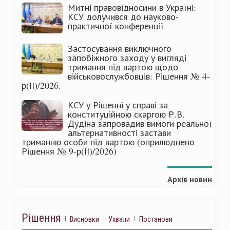
Митні правовідносини в Україні:
КСУ долучився до науково-
практичної конференції
Застосування виключного
запобіжного заходу у вигляді
тримання під вартою щодо
військовослужбовців: Рішення № 4-
р(ІІ)/2026.
КСУ у Рішенні у справі за
конституційною скаргою Р.В.
Дудіна запровадив вимоги реальної
альтернативності застави
триманню особи під вартою (оприлюднено
Рішення № 9-р(ІІ)/2026)
Архів новин
Рішення
Висновки
Ухвали
Постанови