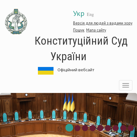
Перейти
Укр
до
Eng
основного
матеріалу
Версія для людей з вадами зору
Пошук
Мапа сайту
Конституційний Суд
України
Офіційний вебсайт
Toggle
navigatio
онституційний
К
уд
С