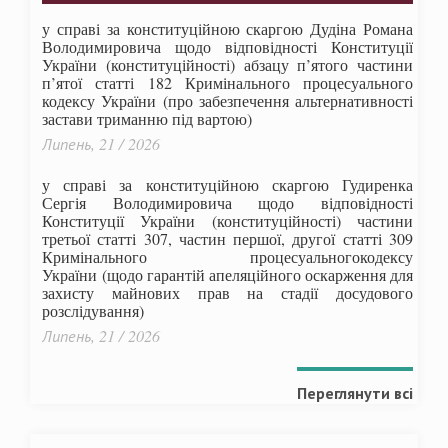
у справі за конституційною скаргою Дудіна Романа
Володимировича щодо відповідності Конституції
України (конституційності) абзацу п’ятого частини
п’ятої статті 182 Кримінального процесуального
кодексу України (про забезпечення альтернативності
застави триманню під вартою)
Липень, 21 / 2026
у справі за конституційною скаргою Гудиренка
Сергія Володимировича щодо відповідності
Конституції України (конституційності) частини
третьої статті 307, частин першої, другої статті 309
Кримінального процесуальногокодексу
України
(щодо гарантій апеляційного оскарження для
захисту майнових прав на стадії досудового
розслідування)
Липень, 21 / 2026
Переглянути всі