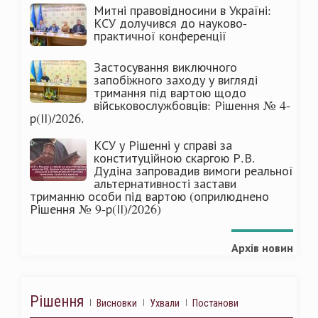
Митні правовідносини в Україні:
КСУ долучився до науково-
практичної конференції
Застосування виключного
запобіжного заходу у вигляді
тримання під вартою щодо
військовослужбовців: Рішення № 4-
р(ІІ)/2026.
КСУ у Рішенні у справі за
конституційною скаргою Р.В.
Дудіна запровадив вимоги реальної
альтернативності застави
триманню особи під вартою (оприлюднено
Рішення № 9-р(ІІ)/2026)
Архів новин
Рішення
Висновки
Ухвали
Постанови