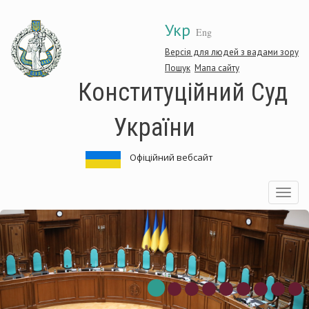
Перейти
Укр
до
Eng
основного
матеріалу
Версія для людей з вадами зору
Пошук
Мапа сайту
Конституційний Суд
України
Офіційний вебсайт
Toggle
navigatio
Конституційний
Суд