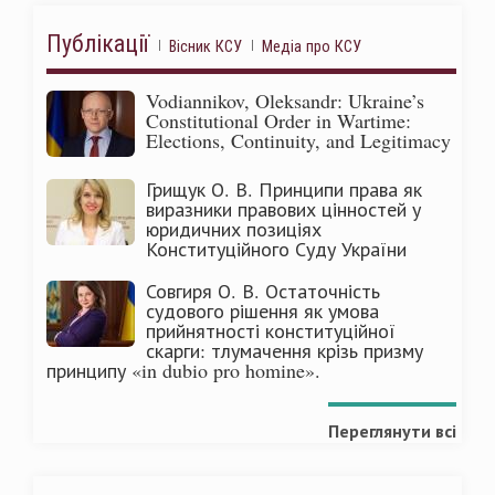
Публікації
Вісник КСУ
Медіа про КСУ
Vodiannikov, Oleksandr: Ukraine’s
Constitutional Order in Wartime:
Elections, Continuity, and Legitimacy
Грищук О. В. Принципи права як
виразники правових цінностей у
юридичних позиціях
Конституційного Суду України
Совгиря О. В. Остаточність
судового рішення як умова
прийнятності конституційної
скарги: тлумачення крізь призму
принципу «in dubio pro homine».
Переглянути всі