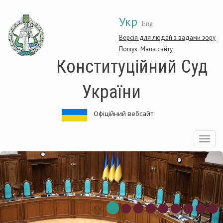
Перейти
Укр
до
Eng
основного
матеріалу
Версія для людей з вадами зору
Пошук
Мапа сайту
Конституційний Суд
України
Офіційний вебсайт
Toggle
navigatio
нституційний
Ко
д
Су