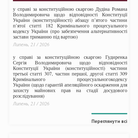
у справі за конституційною скаргою Дудіна Романа
Володимировича щодо відповідності Конституції
України (конституційності) абзацу п’ятого частини
п’ятої статті 182 Кримінального процесуального
кодексу України (про забезпечення альтернативності
застави триманню під вартою)
Липень, 21 / 2026
у справі за конституційною скаргою Гудиренка
Сергія Володимировича щодо відповідності
Конституції України (конституційності) частини
третьої статті 307, частин першої, другої статті 309
Кримінального процесуальногокодексу
України
(щодо гарантій апеляційного оскарження для
захисту майнових прав на стадії досудового
розслідування)
Липень, 21 / 2026
Переглянути всі