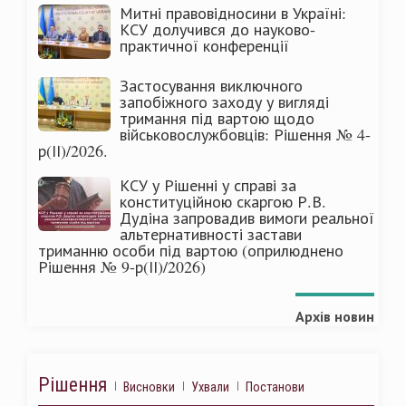
Митні правовідносини в Україні:
КСУ долучився до науково-
практичної конференції
Застосування виключного
запобіжного заходу у вигляді
тримання під вартою щодо
військовослужбовців: Рішення № 4-
р(ІІ)/2026.
КСУ у Рішенні у справі за
конституційною скаргою Р.В.
Дудіна запровадив вимоги реальної
альтернативності застави
триманню особи під вартою (оприлюднено
Рішення № 9-р(ІІ)/2026)
Архів новин
Рішення
Висновки
Ухвали
Постанови