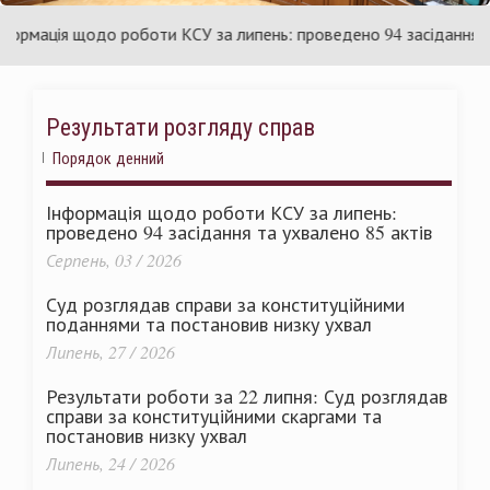
раїни
Ук
мація щодо роботи КСУ за липень: проведено 94 засідання та ух
Результати розгляду справ
Порядок денний
Інформація щодо роботи КСУ за липень:
проведено 94 засідання та ухвалено 85 актів
Серпень, 03 / 2026
Суд розглядав справи за конституційними
поданнями та постановив низку ухвал
Липень, 27 / 2026
Результати роботи за 22 липня: Суд розглядав
справи за конституційними скаргами та
постановив низку ухвал
Липень, 24 / 2026