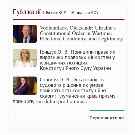
Публікації
Вісник КСУ
Медіа про КСУ
Vodiannikov, Oleksandr: Ukraine’s
Constitutional Order in Wartime:
Elections, Continuity, and Legitimacy
Грищук О. В. Принципи права як
виразники правових цінностей у
юридичних позиціях
Конституційного Суду України
Совгиря О. В. Остаточність
судового рішення як умова
прийнятності конституційної
скарги: тлумачення крізь призму
принципу «in dubio pro homine».
Переглянути всі