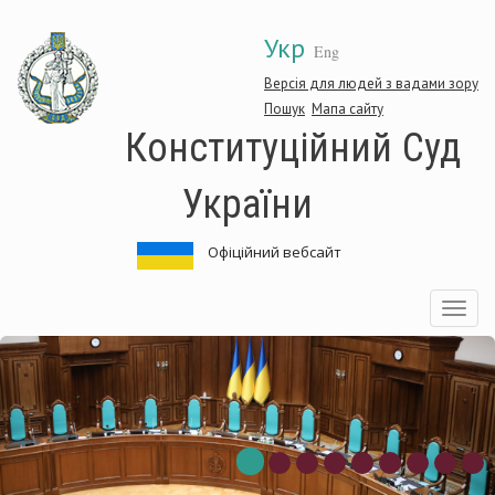
Перейти
Укр
до
Eng
основного
матеріалу
Версія для людей з вадами зору
Пошук
Мапа сайту
Конституційний Суд
України
Офіційний вебсайт
Toggle
navigatio
нституційний
Ко
д
Су