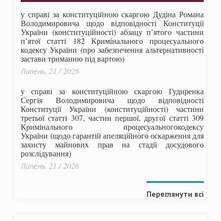
у справі за конституційною скаргою Дудіна Романа
Володимировича щодо відповідності Конституції
України (конституційності) абзацу п’ятого частини
п’ятої статті 182 Кримінального процесуального
кодексу України (про забезпечення альтернативності
застави триманню під вартою)
Липень, 21 / 2026
у справі за конституційною скаргою Гудиренка
Сергія Володимировича щодо відповідності
Конституції України (конституційності) частини
третьої статті 307, частин першої, другої статті 309
Кримінального процесуальногокодексу
України
(щодо гарантій апеляційного оскарження для
захисту майнових прав на стадії досудового
розслідування)
Липень, 21 / 2026
Переглянути всі