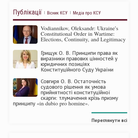
Публікації
Вісник КСУ
Медіа про КСУ
Vodiannikov, Oleksandr: Ukraine’s
Constitutional Order in Wartime:
Elections, Continuity, and Legitimacy
Грищук О. В. Принципи права як
виразники правових цінностей у
юридичних позиціях
Конституційного Суду України
Совгиря О. В. Остаточність
судового рішення як умова
прийнятності конституційної
скарги: тлумачення крізь призму
принципу «in dubio pro homine».
Переглянути всі