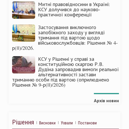
Митні правовідносини в Україні:
КСУ долучився до науково-
практичної конференції
Застосування виключного
запобіжного заходу у вигляді
тримання під вартою щодо
військовослужбовців: Рішення № 4-
р(ІІ)/2026.
КСУ у Рішенні у справі за
конституційною скаргою Р.В.
Дудіна запровадив вимоги реальної
альтернативності застави
триманню особи під вартою (оприлюднено
Рішення № 9-р(ІІ)/2026)
Архів новин
Рішення
Висновки
Ухвали
Постанови