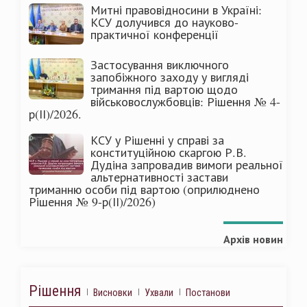
Митні правовідносини в Україні:
КСУ долучився до науково-
практичної конференції
Застосування виключного
запобіжного заходу у вигляді
тримання під вартою щодо
військовослужбовців: Рішення № 4-
р(ІІ)/2026.
КСУ у Рішенні у справі за
конституційною скаргою Р.В.
Дудіна запровадив вимоги реальної
альтернативності застави
триманню особи під вартою (оприлюднено
Рішення № 9-р(ІІ)/2026)
Архів новин
Рішення
Висновки
Ухвали
Постанови