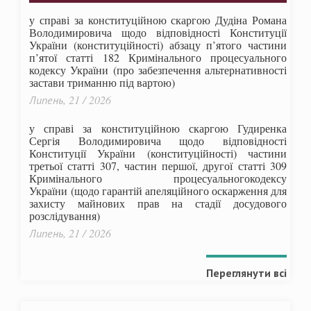
у справі за конституційною скаргою Дудіна Романа
Володимировича щодо відповідності Конституції
України (конституційності) абзацу п’ятого частини
п’ятої статті 182 Кримінального процесуального
кодексу України (про забезпечення альтернативності
застави триманню під вартою)
Липень, 21 / 2026
у справі за конституційною скаргою Гудиренка
Сергія Володимировича щодо відповідності
Конституції України (конституційності) частини
третьої статті 307, частин першої, другої статті 309
Кримінального процесуальногокодексу
України
(щодо гарантій апеляційного оскарження для
захисту майнових прав на стадії досудового
розслідування)
Липень, 21 / 2026
Переглянути всі