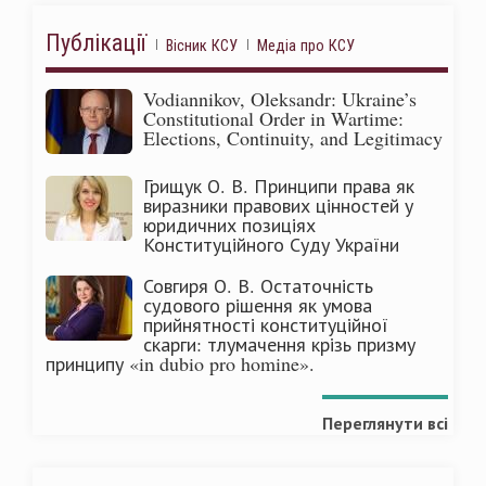
Публікації
Вісник КСУ
Медіа про КСУ
Vodiannikov, Oleksandr: Ukraine’s
Constitutional Order in Wartime:
Elections, Continuity, and Legitimacy
Грищук О. В. Принципи права як
виразники правових цінностей у
юридичних позиціях
Конституційного Суду України
Совгиря О. В. Остаточність
судового рішення як умова
прийнятності конституційної
скарги: тлумачення крізь призму
принципу «in dubio pro homine».
Переглянути всі