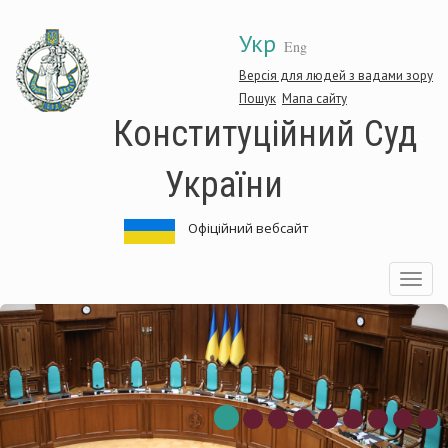
Перейти
Укр
до
Eng
основного
матеріалу
Версія для людей з вадами зору
Пошук
Мапа сайту
Конституційний Суд
України
Офіційний вебсайт
Toggle
navigatio
онституційний
К
уд
С