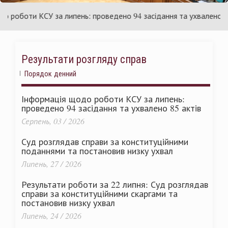
країни
У
оботи КСУ за липень: проведено 94 засідання та ухвалено 85 ак
Результати розгляду справ
Порядок денний
Інформація щодо роботи КСУ за липень:
проведено 94 засідання та ухвалено 85 актів
Серпень, 03 / 2026
Суд розглядав справи за конституційними
поданнями та постановив низку ухвал
Липень, 27 / 2026
Результати роботи за 22 липня: Суд розглядав
справи за конституційними скаргами та
постановив низку ухвал
Липень, 24 / 2026