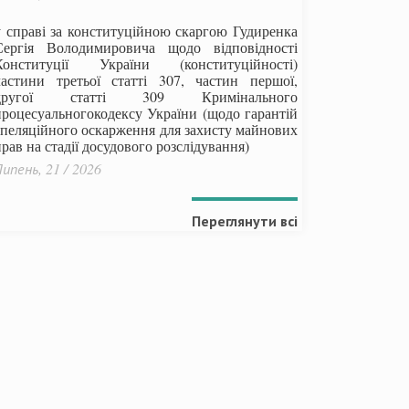
у справі за конституційною скаргою Гудиренка
Сергія Володимировича щодо відповідності
Конституції України (конституційності)
частини третьої статті 307, частин першої,
другої статті 309 Кримінального
процесуальногокодексу України
(щодо гарантій
апеляційного оскарження для захисту майнових
рав на стадії досудового розслідування)
ипень, 21 / 2026
Переглянути всі