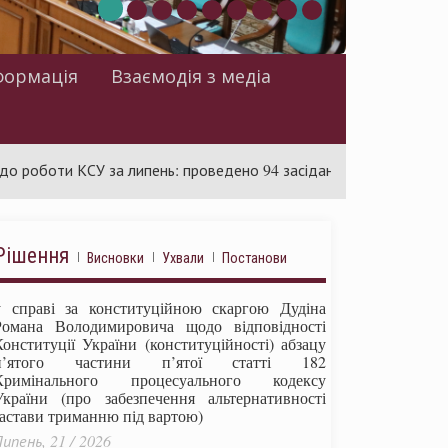
формація
Взаємодія з медіа
и КСУ за липень: проведено 94 засідання та ухвалено 85 актів
Рішення
Висновки
Ухвали
Постанови
у справі за конституційною скаргою Дудіна
Романа Володимировича щодо відповідності
Конституції України (конституційності) абзацу
п’ятого частини п’ятої статті 182
Кримінального процесуального кодексу
України (про забезпечення альтернативності
застави триманню під вартою)
ипень, 21 / 2026