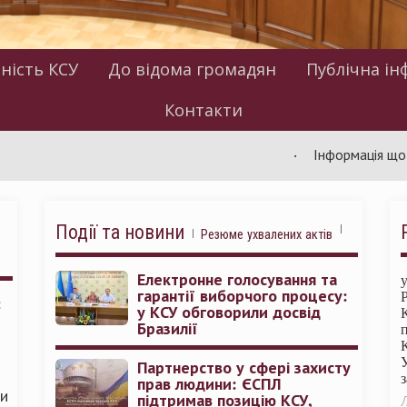
ність КСУ
До відома громадян
Публічна ін
Контакти
Інформація щодо робот
Події та новини
Резюме ухвалених актів
Електронне голосування та
гарантії виборчого процесу:
:
у КСУ обговорили досвід
Бразилії
Партнерство у сфері захисту
прав людини: ЄСПЛ
ми
підтримав позицію КСУ,
Л