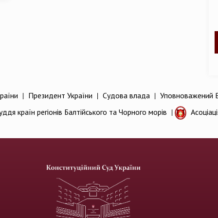
раїни
|
Президент України
|
Судова влада
|
Уповноважений В
уддя країн регіонів Балтійського та Чорного морів
|
Асоціац