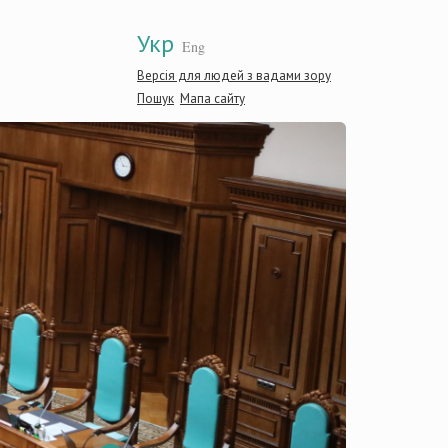
Укр
Eng
Версія для людей з вадами зору
Пошук
Мапа сайту
Консти
Україн