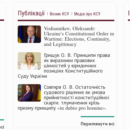
Публікації
Вісник КСУ
Медіа про КСУ
Vodiannikov, Oleksandr:
Ukraine’s Constitutional Order in
Wartime: Elections, Continuity,
and Legitimacy
Грищук О. В. Принципи права
як виразники правових
цінностей у юридичних
позиціях Конституційного
Суду України
Совгиря О. В. Остаточність
судового рішення як умова
прийнятності конституційної
скарги: тлумачення крізь
призму принципу «in dubio pro homine».
Переглянути всі
сі