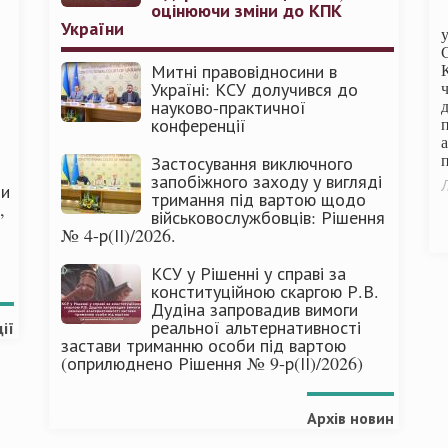
оцінюючи зміни до КПК
України
Митні правовідносини в
Україні: КСУ долучився до
науково-практичної
конференції
п
Застосування виключного
запобіжного заходу у вигляді
Л
ми
тримання під вартою щодо
,
військовослужбовців: Рішення
№ 4-р(ІІ)/2026.
КСУ у Рішенні у справі за
конституційною скаргою Р.В.
Дудіна запровадив вимоги
реальної альтернативності
ії
застави триманню особи під вартою
(оприлюднено Рішення № 9-р(ІІ)/2026)
Архів новин