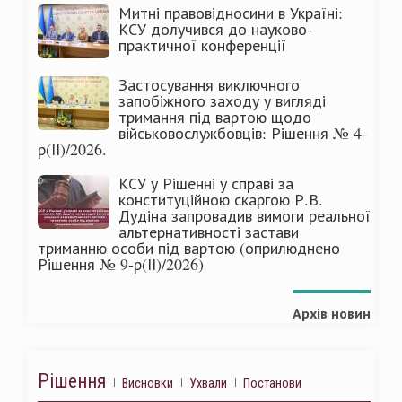
Митні правовідносини в Україні:
КСУ долучився до науково-
практичної конференції
Застосування виключного
запобіжного заходу у вигляді
тримання під вартою щодо
військовослужбовців: Рішення № 4-
р(ІІ)/2026.
КСУ у Рішенні у справі за
конституційною скаргою Р.В.
Дудіна запровадив вимоги реальної
альтернативності застави
триманню особи під вартою (оприлюднено
Рішення № 9-р(ІІ)/2026)
Архів новин
Рішення
Висновки
Ухвали
Постанови