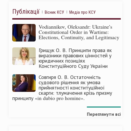
Публікації
Вісник КСУ
Медіа про КСУ
Vodiannikov, Oleksandr: Ukraine’s
Constitutional Order in Wartime:
Elections, Continuity, and Legitimacy
Грищук О. В. Принципи права як
виразники правових цінностей у
юридичних позиціях
Конституційного Суду України
Совгиря О. В. Остаточність
судового рішення як умова
прийнятності конституційної
скарги: тлумачення крізь призму
принципу «in dubio pro homine».
Переглянути всі