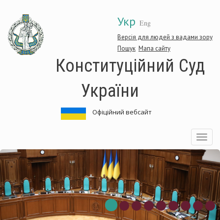
Перейти
Укр
до
Eng
основного
матеріалу
Версія для людей з вадами зору
Пошук
Мапа сайту
Конституційний Суд
України
Офіційний вебсайт
Toggle
navigatio
ституційний
Кон
Суд