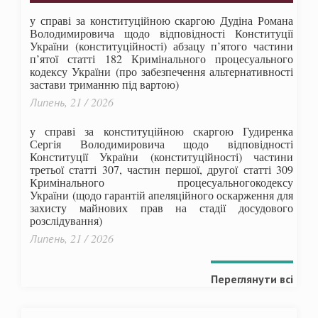
у справі за конституційною скаргою Дудіна Романа
Володимировича щодо відповідності Конституції
України (конституційності) абзацу п’ятого частини
п’ятої статті 182 Кримінального процесуального
кодексу України (про забезпечення альтернативності
застави триманню під вартою)
Липень, 21 / 2026
у справі за конституційною скаргою Гудиренка
Сергія Володимировича щодо відповідності
Конституції України (конституційності) частини
третьої статті 307, частин першої, другої статті 309
Кримінального процесуальногокодексу
України
(щодо гарантій апеляційного оскарження для
захисту майнових прав на стадії досудового
розслідування)
Липень, 21 / 2026
Переглянути всі