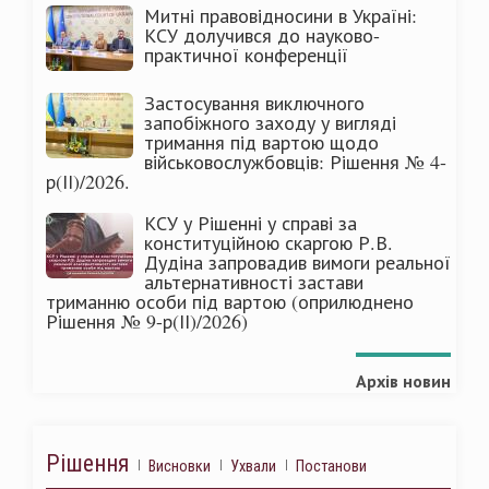
Митні правовідносини в Україні:
КСУ долучився до науково-
практичної конференції
Застосування виключного
запобіжного заходу у вигляді
тримання під вартою щодо
військовослужбовців: Рішення № 4-
р(ІІ)/2026.
КСУ у Рішенні у справі за
конституційною скаргою Р.В.
Дудіна запровадив вимоги реальної
альтернативності застави
триманню особи під вартою (оприлюднено
Рішення № 9-р(ІІ)/2026)
Архів новин
Рішення
Висновки
Ухвали
Постанови