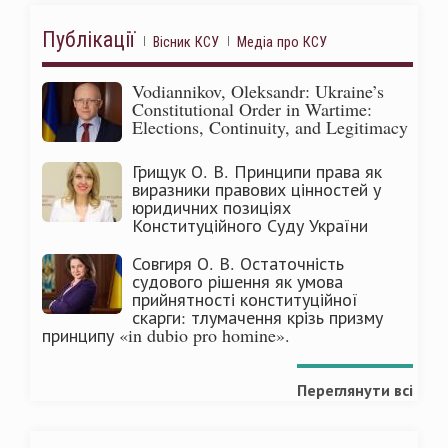
Публікації
Вісник КСУ
Медіа про КСУ
Vodiannikov, Oleksandr: Ukraine’s
Constitutional Order in Wartime:
Elections, Continuity, and Legitimacy
Грищук О. В. Принципи права як
виразники правових цінностей у
юридичних позиціях
Конституційного Суду України
Совгиря О. В. Остаточність
судового рішення як умова
прийнятності конституційної
скарги: тлумачення крізь призму
принципу «in dubio pro homine».
Переглянути всі