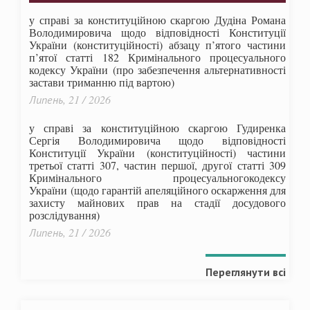
у справі за конституційною скаргою Дудіна Романа
Володимировича щодо відповідності Конституції
України (конституційності) абзацу п’ятого частини
п’ятої статті 182 Кримінального процесуального
кодексу України (про забезпечення альтернативності
застави триманню під вартою)
Липень, 21 / 2026
у справі за конституційною скаргою Гудиренка
Сергія Володимировича щодо відповідності
Конституції України (конституційності) частини
третьої статті 307, частин першої, другої статті 309
Кримінального процесуальногокодексу
України
(щодо гарантій апеляційного оскарження для
захисту майнових прав на стадії досудового
розслідування)
Липень, 21 / 2026
Переглянути всі