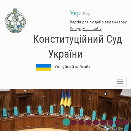
Перейти
Укр
до
Eng
основного
матеріалу
Версія для людей з вадами зору
Пошук
Мапа сайту
Конституційний Суд
України
Офіційний вебсайт
Toggle
navigatio
нституційний
Ко
д
Су