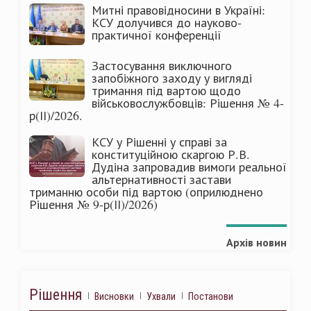
Митні правовідносини в Україні:
КСУ долучився до науково-
практичної конференції
Застосування виключного
запобіжного заходу у вигляді
тримання під вартою щодо
військовослужбовців: Рішення № 4-
р(ІІ)/2026.
КСУ у Рішенні у справі за
конституційною скаргою Р.В.
Дудіна запровадив вимоги реальної
альтернативності застави
триманню особи під вартою (оприлюднено
Рішення № 9-р(ІІ)/2026)
Архів новин
Рішення
Висновки
Ухвали
Постанови