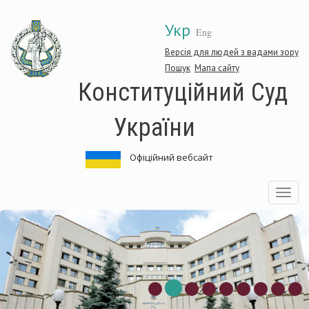
Перейти
Укр
до
Eng
основного
матеріалу
Версія для людей з вадами зору
Пошук
Мапа сайту
Конституційний Суд
України
Офіційний вебсайт
Toggle
navigatio
Конституційний
Суд