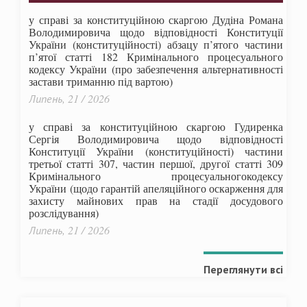
у справі за конституційною скаргою Дудіна Романа
Володимировича щодо відповідності Конституції
України (конституційності) абзацу п’ятого частини
п’ятої статті 182 Кримінального процесуального
кодексу України (про забезпечення альтернативності
застави триманню під вартою)
Липень, 21 / 2026
у справі за конституційною скаргою Гудиренка
Сергія Володимировича щодо відповідності
Конституції України (конституційності) частини
третьої статті 307, частин першої, другої статті 309
Кримінального процесуальногокодексу
України
(щодо гарантій апеляційного оскарження для
захисту майнових прав на стадії досудового
розслідування)
Липень, 21 / 2026
Переглянути всі