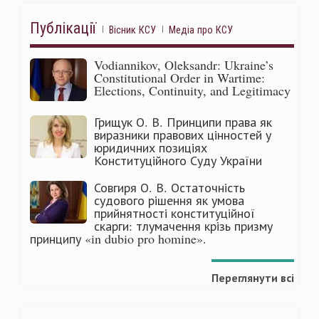
Публікації
Вісник КСУ
Медіа про КСУ
Vodiannikov, Oleksandr: Ukraine’s
Constitutional Order in Wartime:
Elections, Continuity, and Legitimacy
Грищук О. В. Принципи права як
виразники правових цінностей у
юридичних позиціях
Конституційного Суду України
Совгиря О. В. Остаточність
судового рішення як умова
прийнятності конституційної
скарги: тлумачення крізь призму
принципу «in dubio pro homine».
Переглянути всі