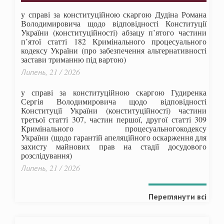
у справі за конституційною скаргою Дудіна Романа
Володимировича щодо відповідності Конституції
України (конституційності) абзацу п’ятого частини
п’ятої статті 182 Кримінального процесуального
кодексу України (про забезпечення альтернативності
застави триманню під вартою)
Липень, 21 / 2026
у справі за конституційною скаргою Гудиренка
Сергія Володимировича щодо відповідності
Конституції України (конституційності) частини
третьої статті 307, частин першої, другої статті 309
Кримінального процесуальногокодексу
України
(щодо гарантій апеляційного оскарження для
захисту майнових прав на стадії досудового
розслідування)
Липень, 21 / 2026
Переглянути всі