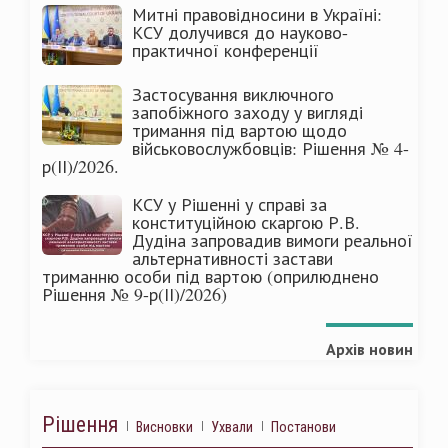
Митні правовідносини в Україні:
КСУ долучився до науково-
практичної конференції
Застосування виключного
запобіжного заходу у вигляді
тримання під вартою щодо
військовослужбовців: Рішення № 4-
р(ІІ)/2026.
КСУ у Рішенні у справі за
конституційною скаргою Р.В.
Дудіна запровадив вимоги реальної
альтернативності застави
триманню особи під вартою (оприлюднено
Рішення № 9-р(ІІ)/2026)
Архів новин
Рішення
Висновки
Ухвали
Постанови