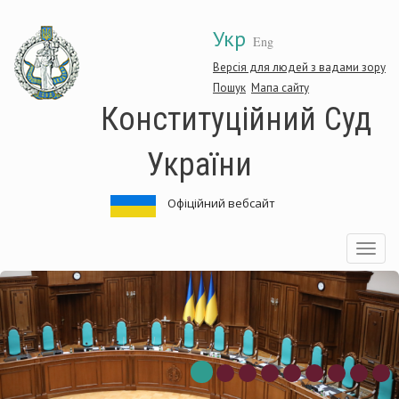
Перейти
Укр
до
Eng
основного
матеріалу
Версія для людей з вадами зору
Пошук
Мапа сайту
Конституційний Суд
України
Офіційний вебсайт
Toggle
navigatio
ституційний
Кон
Суд