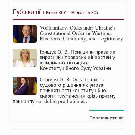
Публікації
Вісник КСУ
Медіа про КСУ
Vodiannikov, Oleksandr: Ukraine’s
Constitutional Order in Wartime:
Elections, Continuity, and Legitimacy
Грищук О. В. Принципи права як
виразники правових цінностей у
юридичних позиціях
Конституційного Суду України
Совгиря О. В. Остаточність
судового рішення як умова
прийнятності конституційної
скарги: тлумачення крізь призму
принципу «in dubio pro homine».
Переглянути всі