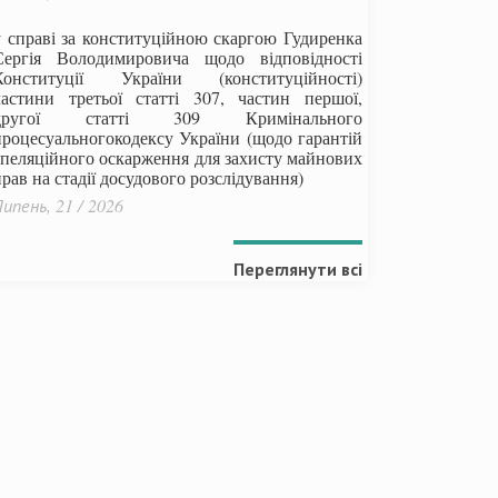
у справі за конституційною скаргою Гудиренка
Сергія Володимировича щодо відповідності
Конституції України (конституційності)
частини третьої статті 307, частин першої,
другої статті 309 Кримінального
процесуальногокодексу України
(щодо гарантій
апеляційного оскарження для захисту майнових
рав на стадії досудового розслідування)
ипень, 21 / 2026
Переглянути всі