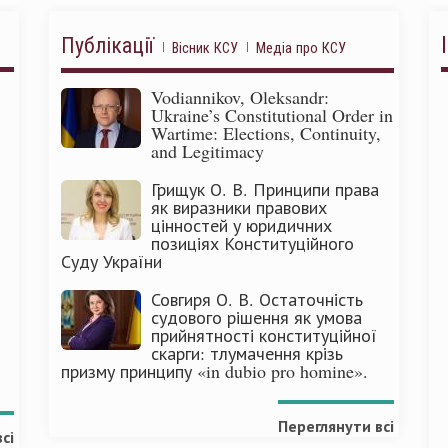
Публікації
Вісник КСУ
Медіа про КСУ
Vodiannikov, Oleksandr:
Ukraine’s Constitutional Order in
Wartime: Elections, Continuity,
and Legitimacy
Грищук О. В. Принципи права
як виразники правових
цінностей у юридичних
позиціях Конституційного
Суду України
Совгиря О. В. Остаточність
судового рішення як умова
прийнятності конституційної
скарги: тлумачення крізь
призму принципу «in dubio pro homine».
Переглянути всі
сі