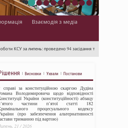
формація
Взаємодія з медіа
У за липень: проведено 94 засідання та ухвалено 85 актів
Рішення
Висновки
Ухвали
Постанови
у справі за конституційною скаргою Дудіна
Романа Володимировича щодо відповідності
Конституції України (конституційності) абзацу
п’ятого частини п’ятої статті 182
Кримінального процесуального кодексу
України (про забезпечення альтернативності
застави триманню під вартою)
ипень, 21 / 2026