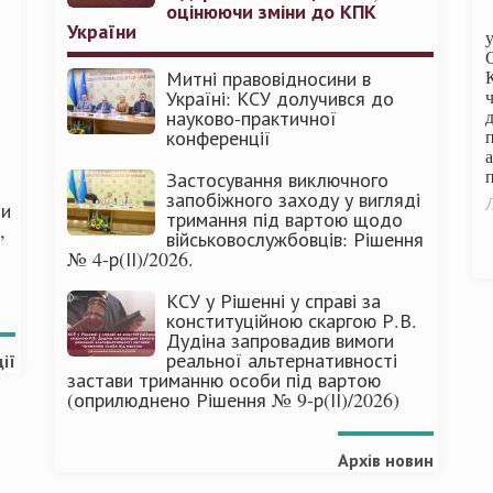
оцінюючи зміни до КПК
України
Митні правовідносини в
Україні: КСУ долучився до
науково-практичної
конференції
п
Застосування виключного
запобіжного заходу у вигляді
Л
ми
тримання під вартою щодо
,
військовослужбовців: Рішення
№ 4-р(ІІ)/2026.
КСУ у Рішенні у справі за
конституційною скаргою Р.В.
Дудіна запровадив вимоги
реальної альтернативності
ії
застави триманню особи під вартою
(оприлюднено Рішення № 9-р(ІІ)/2026)
Архів новин