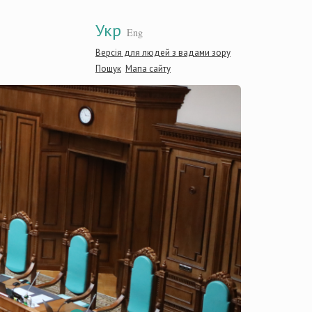
Укр
Eng
Версія для людей з вадами зору
Пошук
Мапа сайту
Консти
Україн