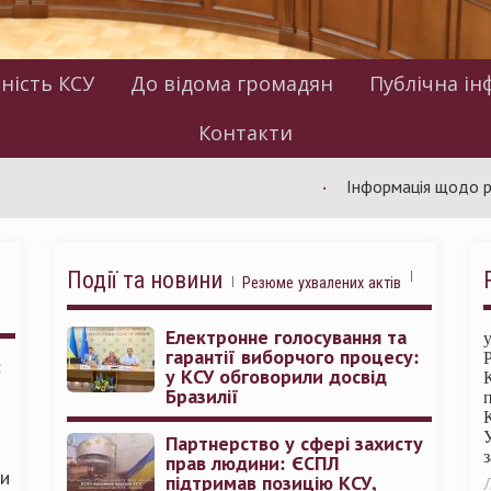
ність КСУ
До відома громадян
Публічна ін
Контакти
Інформація щодо роботи КС
Події та новини
Резюме ухвалених актів
Електронне голосування та
гарантії виборчого процесу:
:
у КСУ обговорили досвід
Бразилії
Партнерство у сфері захисту
прав людини: ЄСПЛ
ми
підтримав позицію КСУ,
Л