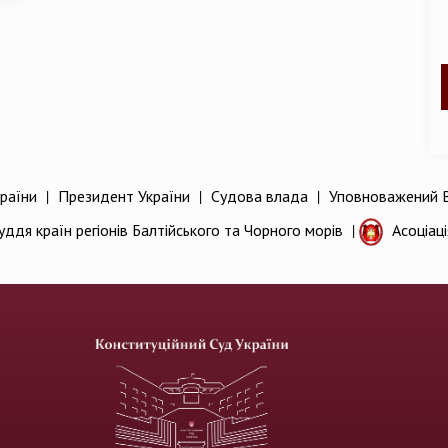
раїни
|
Президент України
|
Судова влада
|
Уповноважений В
уддя країн регіонів Балтійського та Чорного морів
|
Асоціац