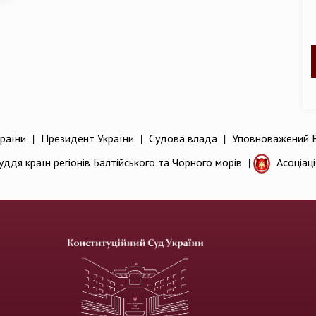
раїни
|
Президент України
|
Судова влада
|
Уповноважений В
уддя країн регіонів Балтійського та Чорного морів
|
Асоціац