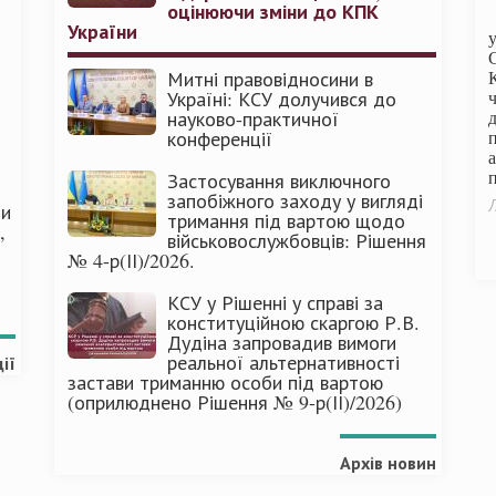
оцінюючи зміни до КПК
України
Митні правовідносини в
Україні: КСУ долучився до
науково-практичної
конференції
п
Застосування виключного
запобіжного заходу у вигляді
Л
ми
тримання під вартою щодо
,
військовослужбовців: Рішення
№ 4-р(ІІ)/2026.
КСУ у Рішенні у справі за
конституційною скаргою Р.В.
Дудіна запровадив вимоги
реальної альтернативності
ії
застави триманню особи під вартою
(оприлюднено Рішення № 9-р(ІІ)/2026)
Архів новин