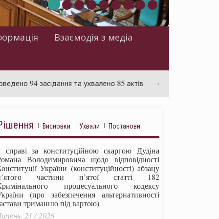
формація
Взаємодія з медіа
94 засідання та ухвалено 85 актів
Суд розглядає справу щ
Рішення
Висновки
Ухвали
Постанови
у справі за конституційною скаргою Дудіна
Романа Володимировича щодо відповідності
Конституції України (конституційності) абзацу
п’ятого частини п’ятої статті 182
Кримінального процесуального кодексу
України (про забезпечення альтернативності
застави триманню під вартою)
ипень, 21 / 2026