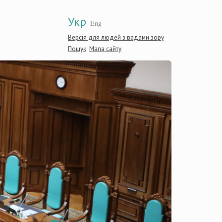
Укр
Eng
Версія для людей з вадами зору
Пошук
Мапа сайту
Конститу
України