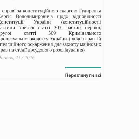
у справі за конституційною скаргою Гудиренка
Сергія Володимировича щодо відповідності
Конституції України (конституційності)
частини третьої статті 307, частин першої,
другої статті 309 Кримінального
процесуальногокодексу України
(щодо гарантій
апеляційного оскарження для захисту майнових
рав на стадії досудового розслідування)
ипень, 21 / 2026
Переглянути всі