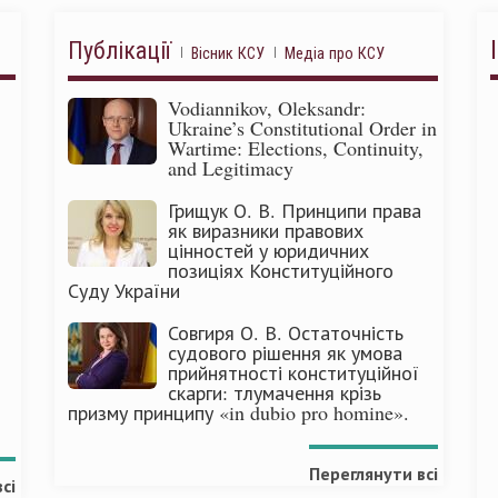
Публікації
Вісник КСУ
Медіа про КСУ
Vodiannikov, Oleksandr:
Ukraine’s Constitutional Order in
Wartime: Elections, Continuity,
and Legitimacy
Грищук О. В. Принципи права
як виразники правових
цінностей у юридичних
позиціях Конституційного
Суду України
Совгиря О. В. Остаточність
судового рішення як умова
прийнятності конституційної
скарги: тлумачення крізь
призму принципу «in dubio pro homine».
Переглянути всі
сі