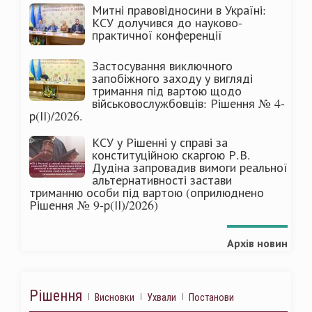
Митні правовідносини в Україні:
КСУ долучився до науково-
практичної конференції
Застосування виключного
запобіжного заходу у вигляді
тримання під вартою щодо
військовослужбовців: Рішення № 4-
р(ІІ)/2026.
КСУ у Рішенні у справі за
конституційною скаргою Р.В.
Дудіна запровадив вимоги реальної
альтернативності застави
триманню особи під вартою (оприлюднено
Рішення № 9-р(ІІ)/2026)
Архів новин
Рішення
Висновки
Ухвали
Постанови