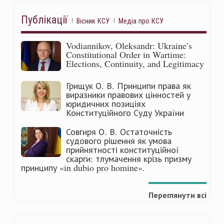
Публікації
Вісник КСУ
Медіа про КСУ
Vodiannikov, Oleksandr: Ukraine’s
Constitutional Order in Wartime:
Elections, Continuity, and Legitimacy
Грищук О. В. Принципи права як
виразники правових цінностей у
юридичних позиціях
Конституційного Суду України
Совгиря О. В. Остаточність
судового рішення як умова
прийнятності конституційної
скарги: тлумачення крізь призму
принципу «in dubio pro homine».
Переглянути всі