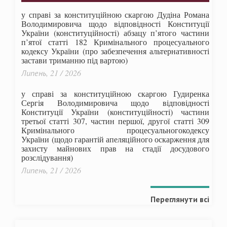
у справі за конституційною скаргою Дудіна Романа
Володимировича щодо відповідності Конституції
України (конституційності) абзацу п’ятого частини
п’ятої статті 182 Кримінального процесуального
кодексу України (про забезпечення альтернативності
застави триманню під вартою)
Липень, 21 / 2026
у справі за конституційною скаргою Гудиренка
Сергія Володимировича щодо відповідності
Конституції України (конституційності) частини
третьої статті 307, частин першої, другої статті 309
Кримінального процесуальногокодексу
України
(щодо гарантій апеляційного оскарження для
захисту майнових прав на стадії досудового
розслідування)
Липень, 21 / 2026
Переглянути всі