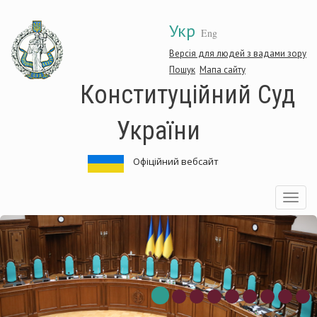
Перейти
Укр
до
Eng
основного
матеріалу
Версія для людей з вадами зору
Пошук
Мапа сайту
Конституційний Суд
України
Офіційний вебсайт
Toggle
navigatio
нституційний
Ко
д
Су