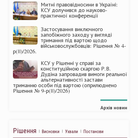
Митні правовідносини в Україні:
КСУ долучився до науково-
практичної конференції
Застосування виключного
запобіжного заходу у вигляді
тримання під вартою щодо
військовослужбовців: Рішення № 4-
р(ІІ)/2026.
КСУ у Рішенні у справі за
конституційною скаргою Р.В.
Дудіна запровадив вимоги реальної
альтернативності застави
триманню особи під вартою (оприлюднено
Рішення № 9-р(ІІ)/2026)
Архів новин
Рішення
Висновки
Ухвали
Постанови