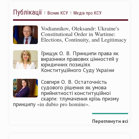
Публікації
Вісник КСУ
Медіа про КСУ
Vodiannikov, Oleksandr: Ukraine’s
Constitutional Order in Wartime:
Elections, Continuity, and Legitimacy
Грищук О. В. Принципи права як
виразники правових цінностей у
юридичних позиціях
Конституційного Суду України
Совгиря О. В. Остаточність
судового рішення як умова
прийнятності конституційної
скарги: тлумачення крізь призму
принципу «in dubio pro homine».
Переглянути всі