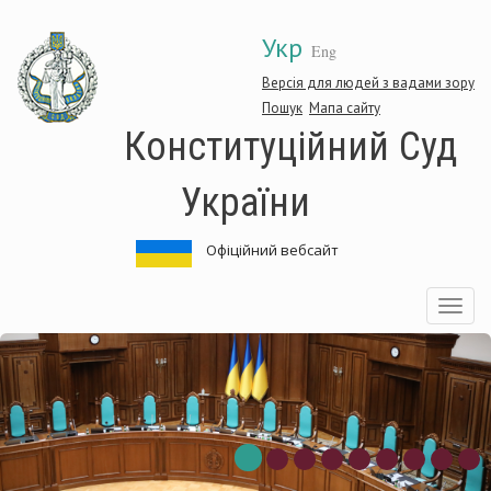
Перейти
Укр
до
Eng
основного
матеріалу
Версія для людей з вадами зору
Пошук
Мапа сайту
Конституційний Суд
України
Офіційний вебсайт
Toggle
navigatio
Конституційний
Суд