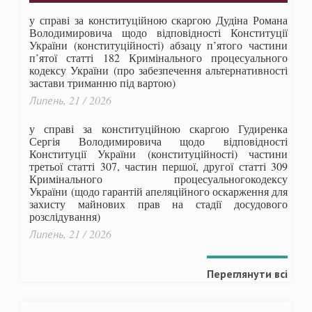
у справі за конституційною скаргою Дудіна Романа
Володимировича щодо відповідності Конституції
України (конституційності) абзацу п’ятого частини
п’ятої статті 182 Кримінального процесуального
кодексу України (про забезпечення альтернативності
застави триманню під вартою)
Липень, 21 / 2026
у справі за конституційною скаргою Гудиренка
Сергія Володимировича щодо відповідності
Конституції України (конституційності) частини
третьої статті 307, частин першої, другої статті 309
Кримінального процесуальногокодексу
України
(щодо гарантій апеляційного оскарження для
захисту майнових прав на стадії досудового
розслідування)
Липень, 21 / 2026
Переглянути всі