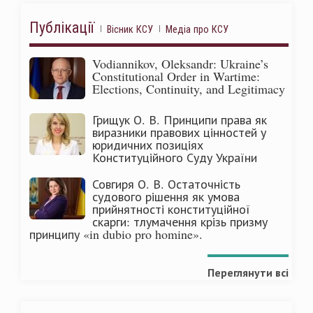
Публікації
Вісник КСУ
Медіа про КСУ
Vodiannikov, Oleksandr: Ukraine’s
Constitutional Order in Wartime:
Elections, Continuity, and Legitimacy
Грищук О. В. Принципи права як
виразники правових цінностей у
юридичних позиціях
Конституційного Суду України
Совгиря О. В. Остаточність
судового рішення як умова
прийнятності конституційної
скарги: тлумачення крізь призму
принципу «in dubio pro homine».
Переглянути всі