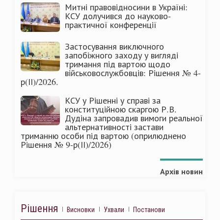
Митні правовідносини в Україні:
КСУ долучився до науково-
практичної конференції
Застосування виключного
запобіжного заходу у вигляді
тримання під вартою щодо
військовослужбовців: Рішення № 4-
р(ІІ)/2026.
КСУ у Рішенні у справі за
конституційною скаргою Р.В.
Дудіна запровадив вимоги реальної
альтернативності застави
триманню особи під вартою (оприлюднено
Рішення № 9-р(ІІ)/2026)
Архів новин
Рішення
Висновки
Ухвали
Постанови