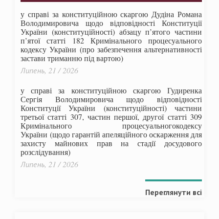
у справі за конституційною скаргою Дудіна Романа
Володимировича щодо відповідності Конституції
України (конституційності) абзацу п’ятого частини
п’ятої статті 182 Кримінального процесуального
кодексу України (про забезпечення альтернативності
застави триманню під вартою)
Липень, 21 / 2026
у справі за конституційною скаргою Гудиренка
Сергія Володимировича щодо відповідності
Конституції України (конституційності) частини
третьої статті 307, частин першої, другої статті 309
Кримінального процесуальногокодексу
України
(щодо гарантій апеляційного оскарження для
захисту майнових прав на стадії досудового
розслідування)
Липень, 21 / 2026
Переглянути всі