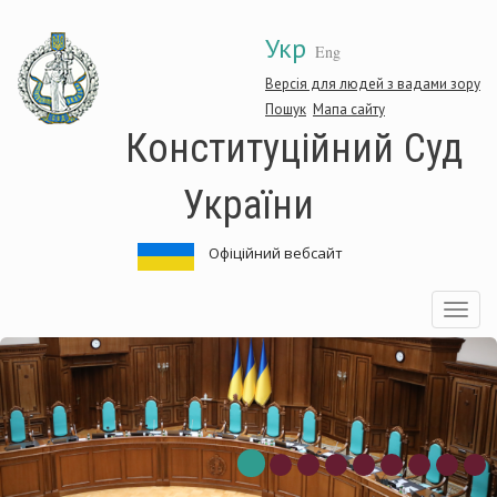
Перейти
Укр
до
Eng
основного
матеріалу
Версія для людей з вадами зору
Пошук
Мапа сайту
Конституційний Суд
України
Офіційний вебсайт
Toggle
navigatio
нституційний
Ко
д
Су