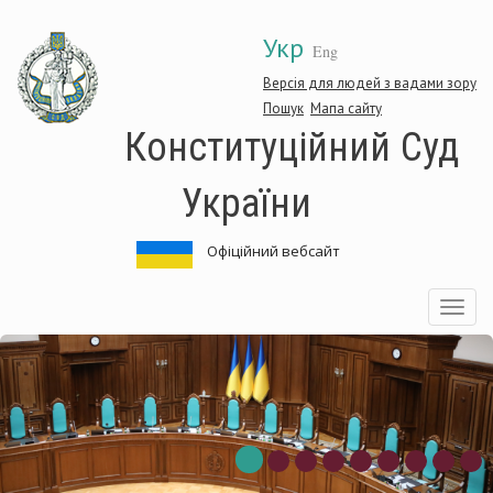
Перейти
Укр
до
Eng
основного
матеріалу
Версія для людей з вадами зору
Пошук
Мапа сайту
Конституційний Суд
України
Офіційний вебсайт
Toggle
navigatio
ституційний
Кон
Суд