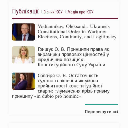
Публікації
Вісник КСУ
Медіа про КСУ
Vodiannikov, Oleksandr: Ukraine’s
Constitutional Order in Wartime:
Elections, Continuity, and Legitimacy
Грищук О. В. Принципи права як
виразники правових цінностей у
юридичних позиціях
Конституційного Суду України
Совгиря О. В. Остаточність
судового рішення як умова
прийнятності конституційної
скарги: тлумачення крізь призму
принципу «in dubio pro homine».
Переглянути всі