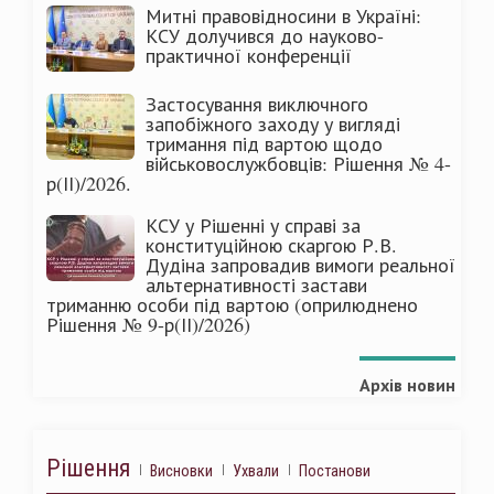
Митні правовідносини в Україні:
КСУ долучився до науково-
практичної конференції
Застосування виключного
запобіжного заходу у вигляді
тримання під вартою щодо
військовослужбовців: Рішення № 4-
р(ІІ)/2026.
КСУ у Рішенні у справі за
конституційною скаргою Р.В.
Дудіна запровадив вимоги реальної
альтернативності застави
триманню особи під вартою (оприлюднено
Рішення № 9-р(ІІ)/2026)
Архів новин
Рішення
Висновки
Ухвали
Постанови