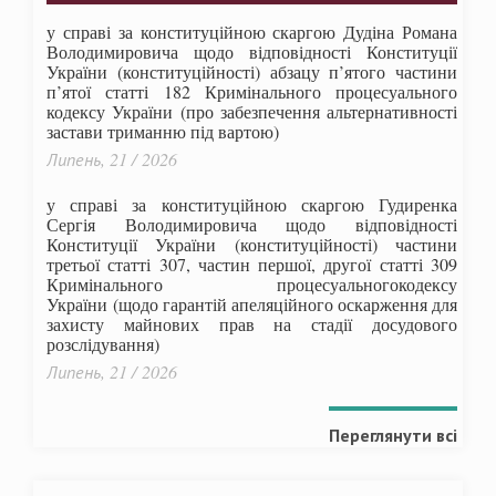
у справі за конституційною скаргою Дудіна Романа
Володимировича щодо відповідності Конституції
України (конституційності) абзацу п’ятого частини
п’ятої статті 182 Кримінального процесуального
кодексу України (про забезпечення альтернативності
застави триманню під вартою)
Липень, 21 / 2026
у справі за конституційною скаргою Гудиренка
Сергія Володимировича щодо відповідності
Конституції України (конституційності) частини
третьої статті 307, частин першої, другої статті 309
Кримінального процесуальногокодексу
України
(щодо гарантій апеляційного оскарження для
захисту майнових прав на стадії досудового
розслідування)
Липень, 21 / 2026
Переглянути всі