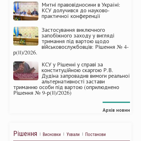
Митні правовідносини в Україні:
КСУ долучився до науково-
практичної конференції
Застосування виключного
запобіжного заходу у вигляді
тримання під вартою щодо
військовослужбовців: Рішення № 4-
р(ІІ)/2026.
КСУ у Рішенні у справі за
конституційною скаргою Р.В.
Дудіна запровадив вимоги реальної
альтернативності застави
триманню особи під вартою (оприлюднено
Рішення № 9-р(ІІ)/2026)
Архів новин
Рішення
Висновки
Ухвали
Постанови