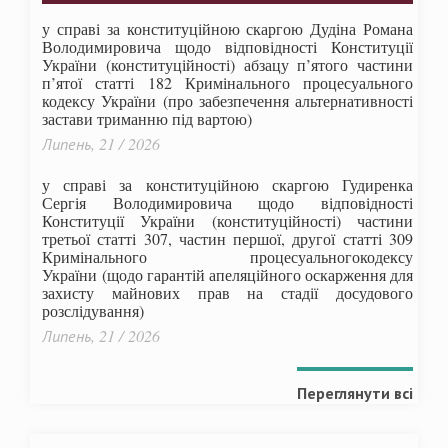
у справі за конституційною скаргою Дудіна Романа
Володимировича щодо відповідності Конституції
України (конституційності) абзацу п’ятого частини
п’ятої статті 182 Кримінального процесуального
кодексу України (про забезпечення альтернативності
застави триманню під вартою)
Липень, 21 / 2026
у справі за конституційною скаргою Гудиренка
Сергія Володимировича щодо відповідності
Конституції України (конституційності) частини
третьої статті 307, частин першої, другої статті 309
Кримінального процесуальногокодексу
України
(щодо гарантій апеляційного оскарження для
захисту майнових прав на стадії досудового
розслідування)
Липень, 21 / 2026
Переглянути всі