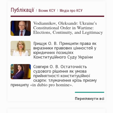
Публікації
Вісник КСУ
Медіа про КСУ
Vodiannikov, Oleksandr: Ukraine’s
Constitutional Order in Wartime:
Elections, Continuity, and Legitimacy
Грищук О. В. Принципи права як
виразники правових цінностей у
юридичних позиціях
Конституційного Суду України
Совгиря О. В. Остаточність
судового рішення як умова
прийнятності конституційної
скарги: тлумачення крізь призму
принципу «in dubio pro homine».
Переглянути всі