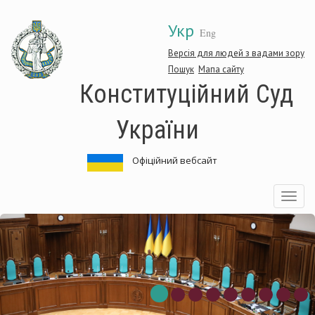
Перейти
Укр
до
Eng
основного
матеріалу
Версія для людей з вадами зору
Пошук
Мапа сайту
Конституційний Суд
України
Офіційний вебсайт
Toggle
navigatio
нституційний
Ко
д
Су