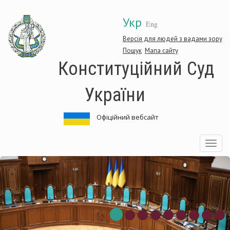
Перейти
Укр
до
Eng
основного
матеріалу
Версія для людей з вадами зору
Пошук
Мапа сайту
Конституційний Суд
України
Офіційний вебсайт
Toggle
navigatio
ституційний
Кон
Суд