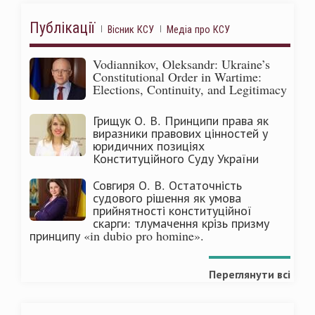
Публікації
Вісник КСУ
Медіа про КСУ
Vodiannikov, Oleksandr: Ukraine’s
Constitutional Order in Wartime:
Elections, Continuity, and Legitimacy
Грищук О. В. Принципи права як
виразники правових цінностей у
юридичних позиціях
Конституційного Суду України
Совгиря О. В. Остаточність
судового рішення як умова
прийнятності конституційної
скарги: тлумачення крізь призму
принципу «in dubio pro homine».
Переглянути всі