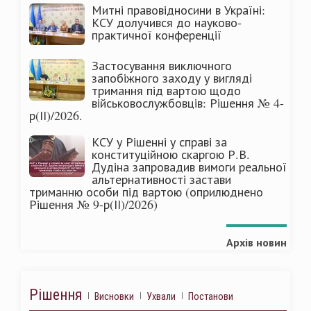
Митні правовідносини в Україні:
КСУ долучився до науково-
практичної конференції
Застосування виключного
запобіжного заходу у вигляді
тримання під вартою щодо
військовослужбовців: Рішення № 4-
р(ІІ)/2026.
КСУ у Рішенні у справі за
конституційною скаргою Р.В.
Дудіна запровадив вимоги реальної
альтернативності застави
триманню особи під вартою (оприлюднено
Рішення № 9-р(ІІ)/2026)
Архів новин
Рішення
Висновки
Ухвали
Постанови