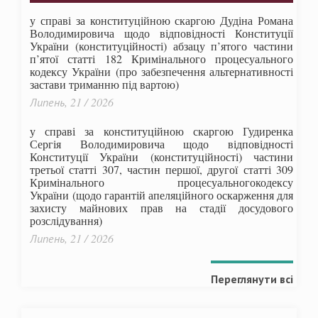
у справі за конституційною скаргою Дудіна Романа
Володимировича щодо відповідності Конституції
України (конституційності) абзацу п’ятого частини
п’ятої статті 182 Кримінального процесуального
кодексу України (про забезпечення альтернативності
застави триманню під вартою)
Липень, 21 / 2026
у справі за конституційною скаргою Гудиренка
Сергія Володимировича щодо відповідності
Конституції України (конституційності) частини
третьої статті 307, частин першої, другої статті 309
Кримінального процесуальногокодексу
України
(щодо гарантій апеляційного оскарження для
захисту майнових прав на стадії досудового
розслідування)
Липень, 21 / 2026
Переглянути всі