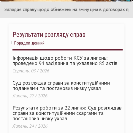
раїни
Ук
глядає справу щодо обмежень на зміну ціни в договорах про публ
Результати розгляду справ
Порядок денний
Інформація щодо роботи КСУ за липень:
проведено 94 засідання та ухвалено 85 актів
Серпень, 03 / 2026
Суд розглядав справи за конституційними
поданнями та постановив низку ухвал
Липень, 27 / 2026
Результати роботи за 22 липня: Суд розглядав
справи за конституційними скаргами та
постановив низку ухвал
Липень, 24 / 2026