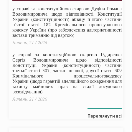
у справі за конституційною скаргою Дудіна Романа
Володимировича щодо відповідності Конституції
України (конституційності) абзацу п’ятого частини
п’ятої статті 182 Кримінального процесуального
кодексу України (про забезпечення альтернативності
застави триманню під вартою)
Липень, 21 / 2026
у справі за конституційною скаргою Гудиренка
Сергія Володимировича щодо відповідності
Конституції України (конституційності) частини
третьої статті 307, частин першої, другої статті 309
Кримінального процесуальногокодексу
України
(щодо гарантій апеляційного оскарження для
захисту майнових прав на стадії досудового
розслідування)
Липень, 21 / 2026
Переглянути всі