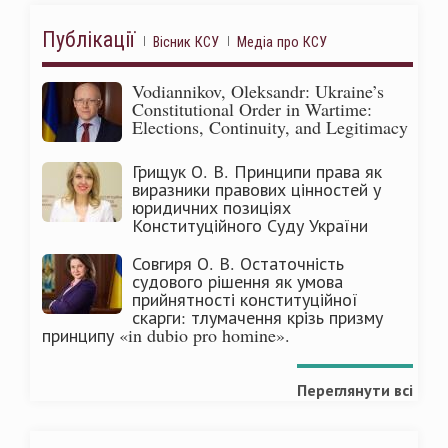
Публікації
Вісник КСУ
Медіа про КСУ
Vodiannikov, Oleksandr: Ukraine’s
Constitutional Order in Wartime:
Elections, Continuity, and Legitimacy
Грищук О. В. Принципи права як
виразники правових цінностей у
юридичних позиціях
Конституційного Суду України
Совгиря О. В. Остаточність
судового рішення як умова
прийнятності конституційної
скарги: тлумачення крізь призму
принципу «in dubio pro homine».
Переглянути всі