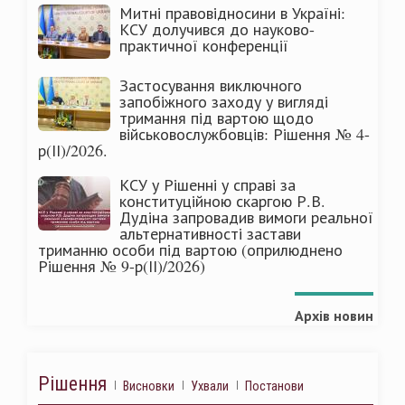
Митні правовідносини в Україні:
КСУ долучився до науково-
практичної конференції
Застосування виключного
запобіжного заходу у вигляді
тримання під вартою щодо
військовослужбовців: Рішення № 4-
р(ІІ)/2026.
КСУ у Рішенні у справі за
конституційною скаргою Р.В.
Дудіна запровадив вимоги реальної
альтернативності застави
триманню особи під вартою (оприлюднено
Рішення № 9-р(ІІ)/2026)
Архів новин
Рішення
Висновки
Ухвали
Постанови