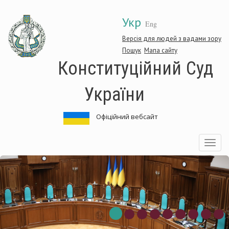
Перейти
Укр
до
Eng
основного
матеріалу
Версія для людей з вадами зору
Пошук
Мапа сайту
Конституційний Суд
України
Офіційний вебсайт
Toggle
navigatio
нституційний
Ко
д
Су