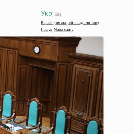
Укр
Eng
Версія для людей з вадами зору
Пошук
Мапа сайту
Конституці
України