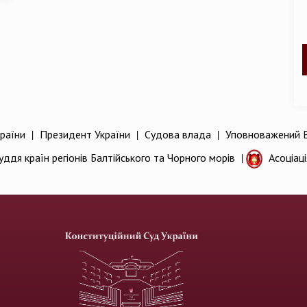
раїни
|
Президент України
|
Судова влада
|
Уповноважений В
уддя країн регіонів Балтійського та Чорного морів
|
Асоціац