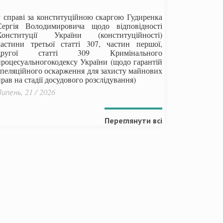
у справі за конституційною скаргою Гудиренка
Сергія Володимировича щодо відповідності
Конституції України (конституційності)
частини третьої статті 307, частин першої,
другої статті 309 Кримінального
процесуальногокодексу України
(щодо гарантій
апеляційного оскарження для захисту майнових
рав на стадії досудового розслідування)
ипень, 21 / 2026
Переглянути всі