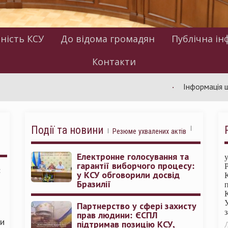
ність КСУ
До відома громадян
Публічна ін
Контакти
Інформація щодо роб
Події та новини
Резюме ухвалених актів
Електронне голосування та
гарантії виборчого процесу:
:
у КСУ обговорили досвід
Бразилії
Партнерство у сфері захисту
прав людини: ЄСПЛ
ми
підтримав позицію КСУ,
Л