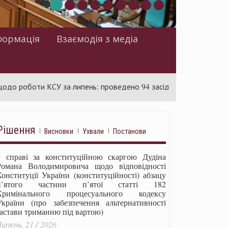
формація
Взаємодія з медіа
оти КСУ за липень: проведено 94 засідання та ухвалено 85 акті
Рішення
Висновки
Ухвали
Постанови
у справі за конституційною скаргою Дудіна
Романа Володимировича щодо відповідності
Конституції України (конституційності) абзацу
п’ятого частини п’ятої статті 182
Кримінального процесуального кодексу
України (про забезпечення альтернативності
застави триманню під вартою)
ипень, 21 / 2026