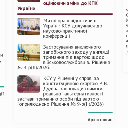
оцінюючи зміни до КПК
України
Митні правовідносини в
Україні: КСУ долучився до
науково-практичної
конференції
п
Застосування виключного
запобіжного заходу у вигляді
Л
ми
тримання під вартою щодо
,
військовослужбовців: Рішення
№ 4-р(ІІ)/2026.
КСУ у Рішенні у справі за
конституційною скаргою Р.В.
Дудіна запровадив вимоги
реальної альтернативності
ії
застави триманню особи під вартою
(оприлюднено Рішення № 9-р(ІІ)/2026)
Архів новин