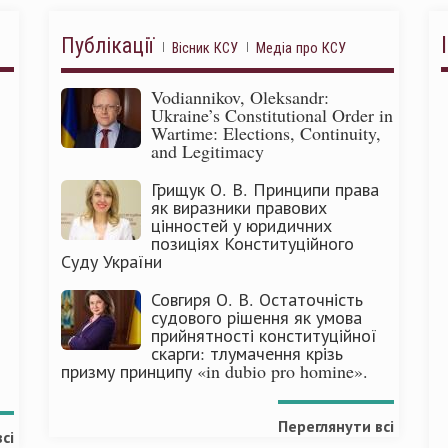
Публікації
Вісник КСУ
Медіа про КСУ
Vodiannikov, Oleksandr:
Ukraine’s Constitutional Order in
Wartime: Elections, Continuity,
and Legitimacy
Грищук О. В. Принципи права
як виразники правових
цінностей у юридичних
позиціях Конституційного
Суду України
Совгиря О. В. Остаточність
судового рішення як умова
прийнятності конституційної
скарги: тлумачення крізь
призму принципу «in dubio pro homine».
Переглянути всі
сі