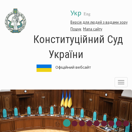
Перейти
Укр
до
Eng
основного
матеріалу
Версія для людей з вадами зору
Пошук
Мапа сайту
Конституційний Суд
України
Офіційний вебсайт
Toggle
navigatio
ституційний
Кон
Суд