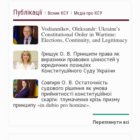
Публікації
Вісник КСУ
Медіа про КСУ
Vodiannikov, Oleksandr: Ukraine’s
Constitutional Order in Wartime:
Elections, Continuity, and Legitimacy
Грищук О. В. Принципи права як
виразники правових цінностей у
юридичних позиціях
Конституційного Суду України
Совгиря О. В. Остаточність
судового рішення як умова
прийнятності конституційної
скарги: тлумачення крізь призму
принципу «in dubio pro homine».
Переглянути всі