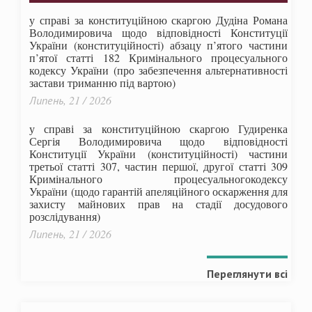
у справі за конституційною скаргою Дудіна Романа
Володимировича щодо відповідності Конституції
України (конституційності) абзацу п’ятого частини
п’ятої статті 182 Кримінального процесуального
кодексу України (про забезпечення альтернативності
застави триманню під вартою)
Липень, 21 / 2026
у справі за конституційною скаргою Гудиренка
Сергія Володимировича щодо відповідності
Конституції України (конституційності) частини
третьої статті 307, частин першої, другої статті 309
Кримінального процесуальногокодексу
України
(щодо гарантій апеляційного оскарження для
захисту майнових прав на стадії досудового
розслідування)
Липень, 21 / 2026
Переглянути всі