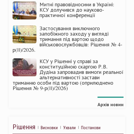
Митні правовідносини в Україні:
КСУ долучився до науково-
практичної конференції
Застосування виключного
запобіжного заходу у вигляді
тримання під вартою щодо
військовослужбовців: Рішення № 4-
р(ІІ)/2026.
КСУ у Рішенні у справі за
конституційною скаргою Р.В.
Дудіна запровадив вимоги реальної
альтернативності застави
триманню особи під вартою (оприлюднено
Рішення № 9-р(ІІ)/2026)
Архів новин
Рішення
Висновки
Ухвали
Постанови