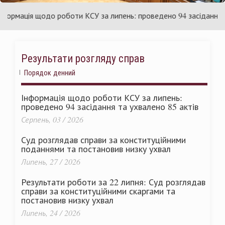
аїни
Укр
мація щодо роботи КСУ за липень: проведено 94 засідання та у
Результати розгляду справ
Порядок денний
Інформація щодо роботи КСУ за липень:
проведено 94 засідання та ухвалено 85 актів
Серпень, 03 / 2026
Суд розглядав справи за конституційними
поданнями та постановив низку ухвал
Липень, 27 / 2026
Результати роботи за 22 липня: Суд розглядав
справи за конституційними скаргами та
постановив низку ухвал
Липень, 24 / 2026