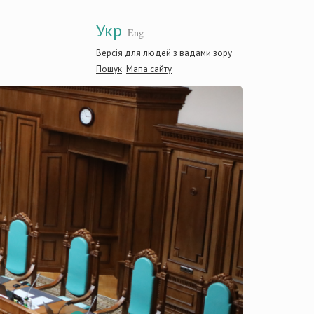
Укр
Eng
Версія для людей з вадами зору
Пошук
Мапа сайту
Конститу
України