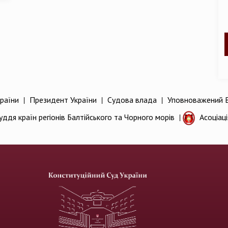
раїни
|
Президент України
|
Судова влада
|
Уповноважений В
уддя країн регіонів Балтійського та Чорного морів
|
Асоціац