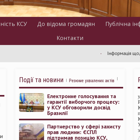
ність КСУ
До відома громадян
Публічна ін
Контакти
Інформація щодо робот
Події та новини
Резюме ухвалених актів
Електронне голосування та
гарантії виборчого процесу:
:
у КСУ обговорили досвід
Бразилії
Партнерство у сфері захисту
прав людини: ЄСПЛ
ми
підтримав позицію КСУ,
Л