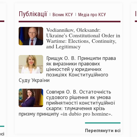
Публікації
Вісник КСУ
Медіа про КСУ
Vodiannikov, Oleksandr:
Ukraine’s Constitutional Order in
Wartime: Elections, Continuity,
and Legitimacy
Грищук О. В. Принципи права
як виразники правових
цінностей у юридичних
позиціях Конституційного
Суду України
Совгиря О. В. Остаточність
судового рішення як умова
прийнятності конституційної
скарги: тлумачення крізь
призму принципу «in dubio pro homine».
Переглянути всі
сі