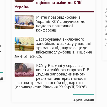
оцінюючи зміни до КПК
України
Митні правовідносини в
Україні: КСУ долучився до
науково-практичної
конференції
п
Застосування виключного
запобіжного заходу у вигляді
Л
ми
тримання під вартою щодо
,
військовослужбовців: Рішення
№ 4-р(ІІ)/2026.
КСУ у Рішенні у справі за
конституційною скаргою Р.В.
Дудіна запровадив вимоги
реальної альтернативності
ії
застави триманню особи під вартою
(оприлюднено Рішення № 9-р(ІІ)/2026)
Архів новин