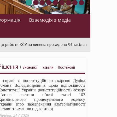
формація
Взаємодія з медіа
и КСУ за липень: проведено 94 засідання та ухвалено 85 актів
Рішення
Висновки
Ухвали
Постанови
у справі за конституційною скаргою Дудіна
Романа Володимировича щодо відповідності
Конституції України (конституційності) абзацу
п’ятого частини п’ятої статті 182
Кримінального процесуального кодексу
України (про забезпечення альтернативності
застави триманню під вартою)
ипень, 21 / 2026