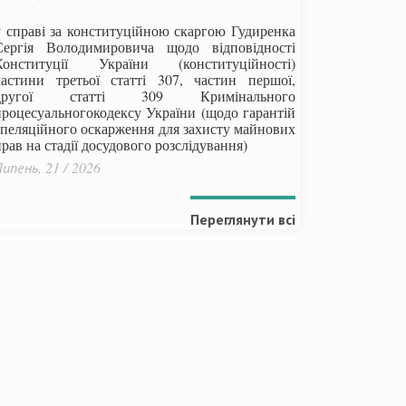
у справі за конституційною скаргою Гудиренка
Сергія Володимировича щодо відповідності
Конституції України (конституційності)
частини третьої статті 307, частин першої,
другої статті 309 Кримінального
процесуальногокодексу України
(щодо гарантій
апеляційного оскарження для захисту майнових
рав на стадії досудового розслідування)
ипень, 21 / 2026
Переглянути всі