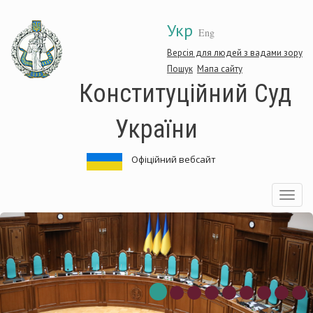
Перейти
Укр
до
Eng
основного
матеріалу
Версія для людей з вадами зору
Пошук
Мапа сайту
Конституційний Суд
України
Офіційний вебсайт
Toggle
navigatio
ституційний
Кон
Суд