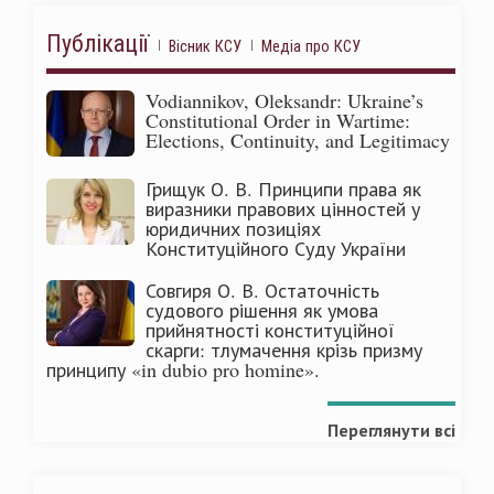
Публікації
Вісник КСУ
Медіа про КСУ
Vodiannikov, Oleksandr: Ukraine’s
Constitutional Order in Wartime:
Elections, Continuity, and Legitimacy
Грищук О. В. Принципи права як
виразники правових цінностей у
юридичних позиціях
Конституційного Суду України
Совгиря О. В. Остаточність
судового рішення як умова
прийнятності конституційної
скарги: тлумачення крізь призму
принципу «in dubio pro homine».
Переглянути всі