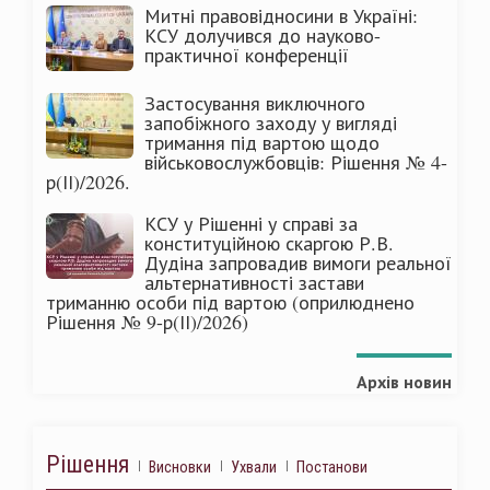
Митні правовідносини в Україні:
КСУ долучився до науково-
практичної конференції
Застосування виключного
запобіжного заходу у вигляді
тримання під вартою щодо
військовослужбовців: Рішення № 4-
р(ІІ)/2026.
КСУ у Рішенні у справі за
конституційною скаргою Р.В.
Дудіна запровадив вимоги реальної
альтернативності застави
триманню особи під вартою (оприлюднено
Рішення № 9-р(ІІ)/2026)
Архів новин
Рішення
Висновки
Ухвали
Постанови