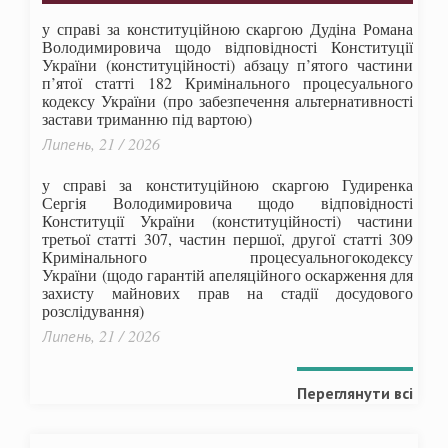
у справі за конституційною скаргою Дудіна Романа
Володимировича щодо відповідності Конституції
України (конституційності) абзацу п’ятого частини
п’ятої статті 182 Кримінального процесуального
кодексу України (про забезпечення альтернативності
застави триманню під вартою)
Липень, 21 / 2026
у справі за конституційною скаргою Гудиренка
Сергія Володимировича щодо відповідності
Конституції України (конституційності) частини
третьої статті 307, частин першої, другої статті 309
Кримінального процесуальногокодексу
України
(щодо гарантій апеляційного оскарження для
захисту майнових прав на стадії досудового
розслідування)
Липень, 21 / 2026
Переглянути всі