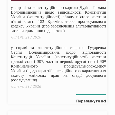
у справі за конституційною скаргою Дудіна Романа
Володимировича щодо відповідності Конституції
України (конституційності) абзацу п’ятого частини
п’ятої статті 182 Кримінального процесуального
кодексу України (про забезпечення альтернативності
застави триманню під вартою)
Липень, 21 / 2026
у справі за конституційною скаргою Гудиренка
Сергія Володимировича щодо відповідності
Конституції України (конституційності) частини
третьої статті 307, частин першої, другої статті 309
Кримінального процесуальногокодексу
України
(щодо гарантій апеляційного оскарження для
захисту майнових прав на стадії досудового
розслідування)
Липень, 21 / 2026
Переглянути всі