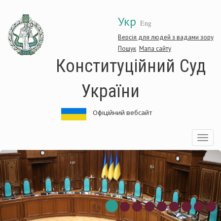
Перейти
Укр
до
Eng
основного
матеріалу
Версія для людей з вадами зору
Пошук
Мапа сайту
Конституційний Суд
України
Офіційний вебсайт
Toggle
navigatio
нституційний
Ко
д
Су