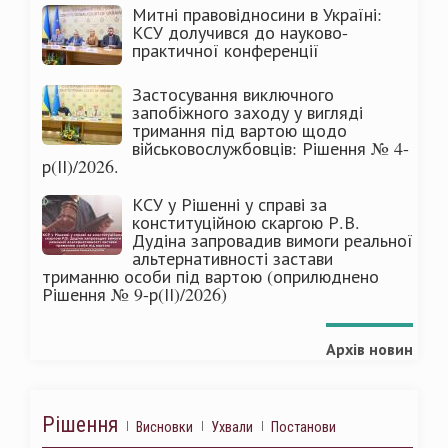
Митні правовідносини в Україні:
КСУ долучився до науково-
практичної конференції
Застосування виключного
запобіжного заходу у вигляді
тримання під вартою щодо
військовослужбовців: Рішення № 4-
р(ІІ)/2026.
КСУ у Рішенні у справі за
конституційною скаргою Р.В.
Дудіна запровадив вимоги реальної
альтернативності застави
триманню особи під вартою (оприлюднено
Рішення № 9-р(ІІ)/2026)
Архів новин
Рішення
Висновки
Ухвали
Постанови