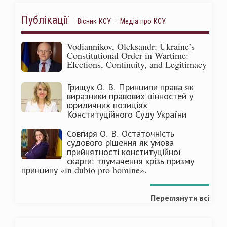
Публікації
Вісник КСУ
Медіа про КСУ
Vodiannikov, Oleksandr: Ukraine’s
Constitutional Order in Wartime:
Elections, Continuity, and Legitimacy
Грищук О. В. Принципи права як
виразники правових цінностей у
юридичних позиціях
Конституційного Суду України
Совгиря О. В. Остаточність
судового рішення як умова
прийнятності конституційної
скарги: тлумачення крізь призму
принципу «in dubio pro homine».
Переглянути всі